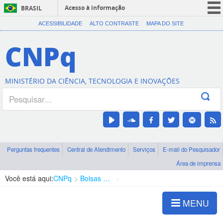
Acesso à informação
BRASIL
CORONAVÍRUS (COVID-19)
ACESSIBILIDADE
ALTO CONTRASTE
MAPA DO SITE
Participe
CNPq
Serviços
Legislação
MINISTÉRIO DA CIÊNCIA, TECNOLOGIA E INOVAÇÕES
Canais
Perguntas frequentes
Central de Atendimento
Serviços
E-mail do Pesquisador
Área de imprensa
Você está aqui:
CNPq
Bolsas e Auxílios Vigentes
Projetos de Pesquisa
MENU