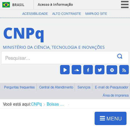
Acesso à informação
BRASIL
CORONAVÍRUS (COVID-19)
ACESSIBILIDADE
ALTO CONTRASTE
MAPA DO SITE
Participe
CNPq
Serviços
Legislação
MINISTÉRIO DA CIÊNCIA, TECNOLOGIA E INOVAÇÕES
Canais
Perguntas frequentes
Central de Atendimento
Serviços
E-mail do Pesquisador
Área de imprensa
Você está aqui:
CNPq
Bolsas e Auxílios Vigentes
Projetos de Pesquisa
MENU