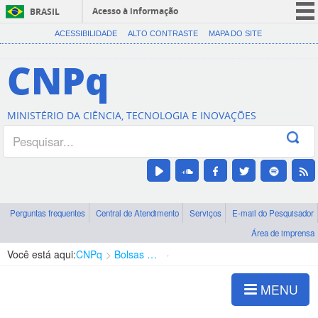
Acesso à informação
BRASIL
CORONAVÍRUS (COVID-19)
ACESSIBILIDADE
ALTO CONTRASTE
MAPA DO SITE
Participe
CNPq
Serviços
Legislação
MINISTÉRIO DA CIÊNCIA, TECNOLOGIA E INOVAÇÕES
Canais
Perguntas frequentes
Central de Atendimento
Serviços
E-mail do Pesquisador
Área de imprensa
Você está aqui:
CNPq
Bolsas e Auxílios Vigentes
Projetos de Pesquisa
MENU