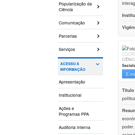
intera
Popularização da
Ciência
Instit
Comunicação
Vigên
Parcerias
Serviços
COOR
CIÊNC
ACESSO À
Sociol
INFORMAÇÃO
E-ma
Apresentação
Título
Institucional
políti
Ações e
Resu
Programas PPA
econôm
poder.
Auditoria Interna
as/os 