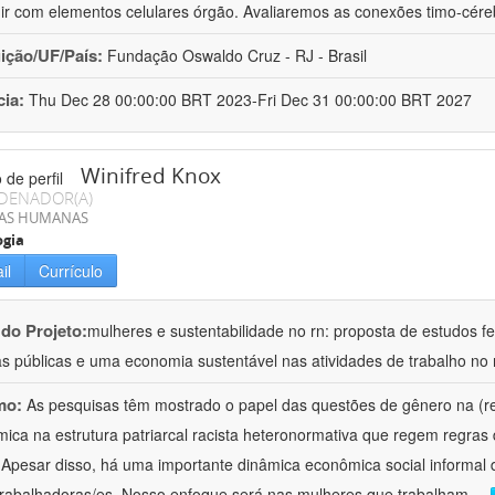
gir com elementos celulares órgão. Avaliaremos as conexões timo-cére
uição/UF/País:
Fundação Oswaldo Cruz - RJ - Brasil
cia:
Thu Dec 28 00:00:00 BRT 2023-Fri Dec 31 00:00:00 BRT 2027
Winifred Knox
DENADOR(A)
IAS HUMANAS
ogia
il
Currículo
 do Projeto:
mulheres e sustentabilidade no rn: proposta de estudos f
cas públicas e uma economia sustentável nas atividades de trabalho no 
mo:
As pesquisas têm mostrado o papel das questões de gênero na (re
ica na estrutura patriarcal racista heteronormativa que regem regras 
 Apesar disso, há uma importante dinâmica econômica social informal 
trabalhadoras/es. Nosso enfoque será nas mulheres que trabalham
...