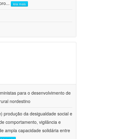
bro
...
leia mais
eministas para o desenvolvimento de
rural nordestino
) produção da desigualdade social e
de comportamento, vigilância e
de ampla capacidade solidária entre