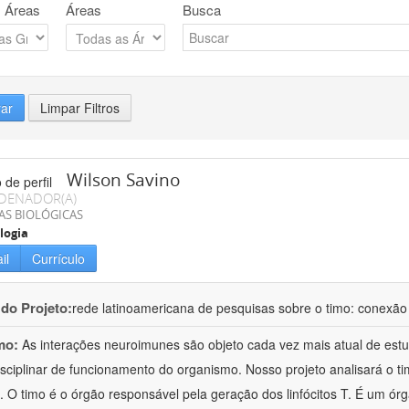
 Áreas
Áreas
Busca
rar
Limpar Filtros
Wilson Savino
DENADOR(A)
AS BIOLÓGICAS
logia
il
Currículo
 do Projeto:
rede latinoamericana de pesquisas sobre o timo: conexão
mo:
As interações neuroimunes são objeto cada vez mais atual de est
isciplinar de funcionamento do organismo. Nosso projeto analisará o t
s. O timo é o órgão responsável pela geração dos linfócitos T. É um órg