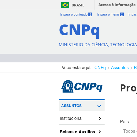
Acesso à informação
BRASIL
Ir para o conteúdo
1
Ir para o menu
2
Ir pa
CNPq
MINISTÉRIO DA CIÊNCIA, TECNOLOGI
Você está aqui:
CNPq
Assuntos
B
Pro
ASSUNTOS
Institucional
País
Bolsas e Auxílios