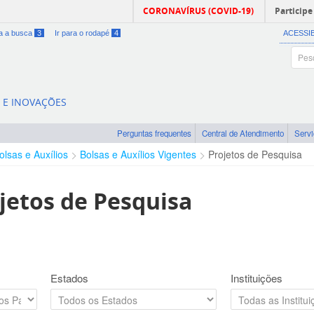
CORONAVÍRUS (COVID-19)
Participe
ra a busca
3
Ir para o rodapé
4
ACESSI
A E INOVAÇÕES
Perguntas frequentes
Central de Atendimento
Serv
olsas e Auxílios
Bolsas e Auxílios Vigentes
Projetos de Pesquisa
jetos de Pesquisa
Estados
Instituições