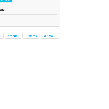
leia mais
asil
o
Anterior
Próximo
Último →