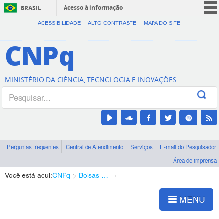
Acesso à informação
BRASIL
CORONAVÍRUS (COVID-19)
ACESSIBILIDADE
ALTO CONTRASTE
MAPA DO SITE
Participe
CNPq
Serviços
Legislação
MINISTÉRIO DA CIÊNCIA, TECNOLOGIA E INOVAÇÕES
Canais
Perguntas frequentes
Central de Atendimento
Serviços
E-mail do Pesquisador
Área de imprensa
Você está aqui:
CNPq
Bolsas e Auxílios Vigentes
Projetos de Pesquisa
MENU