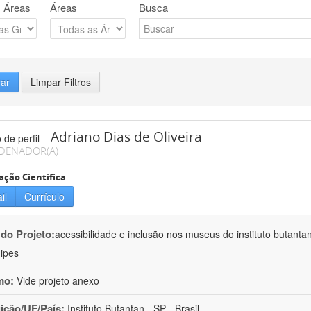
 Áreas
Áreas
Busca
rar
Limpar Filtros
Adriano Dias de Oliveira
DENADOR(A)
ação Científica
il
Currículo
 do Projeto:
acessibilidade e inclusão nos museus do instituto butanta
ipes
mo:
Vide projeto anexo
uição/UF/País:
Instituto Butantan - SP - Brasil