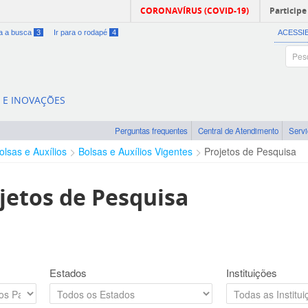
CORONAVÍRUS (COVID-19)
Participe
ra a busca
3
Ir para o rodapé
4
ACESSI
A E INOVAÇÕES
Perguntas frequentes
Central de Atendimento
Serv
olsas e Auxílios
Bolsas e Auxílios Vigentes
Projetos de Pesquisa
jetos de Pesquisa
Estados
Instituições