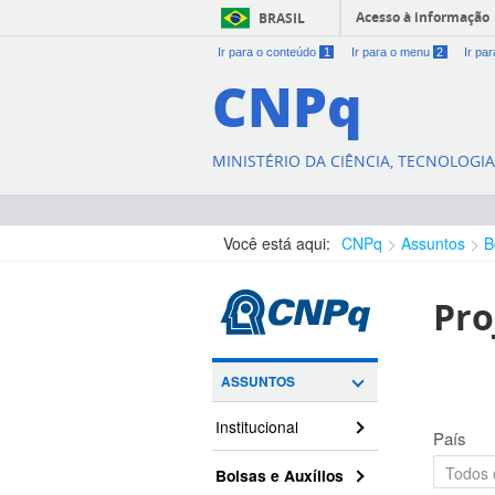
Acesso à informação
BRASIL
Ir para o conteúdo
1
Ir para o menu
2
Ir pa
CNPq
MINISTÉRIO DA CIÊNCIA, TECNOLOGI
Você está aqui:
CNPq
Assuntos
B
Pro
ASSUNTOS
Institucional
País
Bolsas e Auxílios