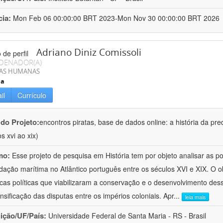
cia:
Mon Feb 06 00:00:00 BRT 2023-Mon Nov 30 00:00:00 BRT 2026
Adriano Diniz Comissoli
DENADOR(A)
IAS HUMANAS
ia
il
Currículo
 do Projeto:
encontros piratas, base de dados online: a história da pre
s xvi ao xix)
mo:
Esse projeto de pesquisa em História tem por objeto analisar as 
dação marítima no Atlântico português entre os séculos XVI e XIX. O ob
cas políticas que viabilizaram a conservação e o desenvolvimento dess
ensificação das disputas entre os impérios coloniais. Apr
...
leia mais
uição/UF/País:
Universidade Federal de Santa Maria - RS - Brasil