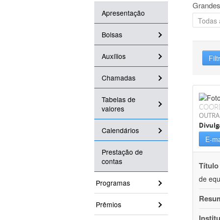
Grandes
Apresentação
Bolsas
Auxílios
Filt
Chamadas
Tabelas de
COOR
valores
OUTRA
Divulg
Calendários
E-ma
Prestação de
contas
Título
de equ
Programas
Resu
Prêmios
Instit