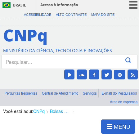
Acesso à informação
BRASIL
CORONAVÍRUS (COVID-19)
ACESSIBILIDADE
ALTO CONTRASTE
MAPA DO SITE
Participe
CNPq
Serviços
Legislação
MINISTÉRIO DA CIÊNCIA, TECNOLOGIA E INOVAÇÕES
Canais
Perguntas frequentes
Central de Atendimento
Serviços
E-mail do Pesquisador
Área de imprensa
Você está aqui:
CNPq
Bolsas e Auxílios Vigentes
Projetos de Pesquisa
MENU