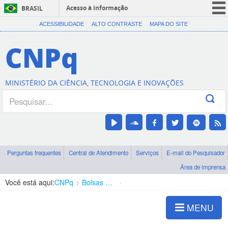
Acesso à informação
BRASIL
CORONAVÍRUS (COVID-19)
ACESSIBILIDADE
ALTO CONTRASTE
MAPA DO SITE
Participe
CNPq
Serviços
Legislação
MINISTÉRIO DA CIÊNCIA, TECNOLOGIA E INOVAÇÕES
Canais
Perguntas frequentes
Central de Atendimento
Serviços
E-mail do Pesquisador
Área de imprensa
Você está aqui:
CNPq
Bolsas e Auxílios Vigentes
Projetos de Pesquisa
MENU