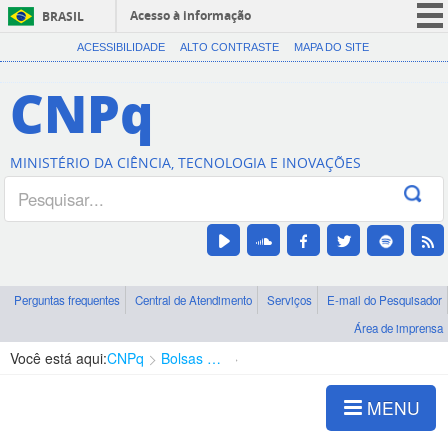
Acesso à informação
BRASIL
CORONAVÍRUS (COVID-19)
ACESSIBILIDADE
ALTO CONTRASTE
MAPA DO SITE
Participe
CNPq
Serviços
Legislação
MINISTÉRIO DA CIÊNCIA, TECNOLOGIA E INOVAÇÕES
Canais
Perguntas frequentes
Central de Atendimento
Serviços
E-mail do Pesquisador
Área de imprensa
Você está aqui:
CNPq
Bolsas e Auxílios Vigentes
Projetos de Pesquisa
MENU