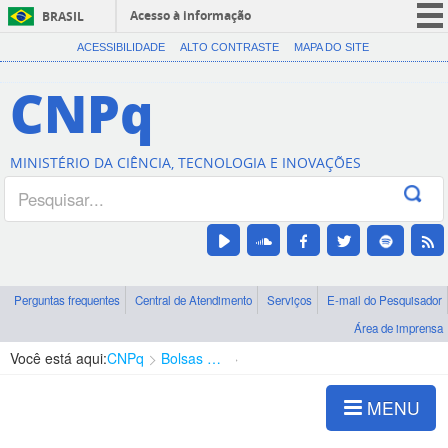
Acesso à informação
BRASIL
CORONAVÍRUS (COVID-19)
ACESSIBILIDADE
ALTO CONTRASTE
MAPA DO SITE
Participe
CNPq
Serviços
Legislação
MINISTÉRIO DA CIÊNCIA, TECNOLOGIA E INOVAÇÕES
Canais
Perguntas frequentes
Central de Atendimento
Serviços
E-mail do Pesquisador
Área de imprensa
Você está aqui:
CNPq
Bolsas e Auxílios Vigentes
Projetos de Pesquisa
MENU