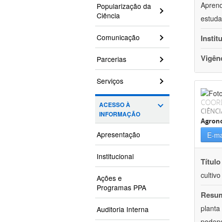
Aprend
Popularização da
Ciência
estuda
Comunicação
Instit
Vigên
Parcerias
Serviços
COOR
ACESSO À
CIÊNCI
INFORMAÇÃO
Agron
Apresentação
E-ma
Institucional
Título
cultiv
Ações e
Programas PPA
Resu
planta
Auditoria Interna
podend