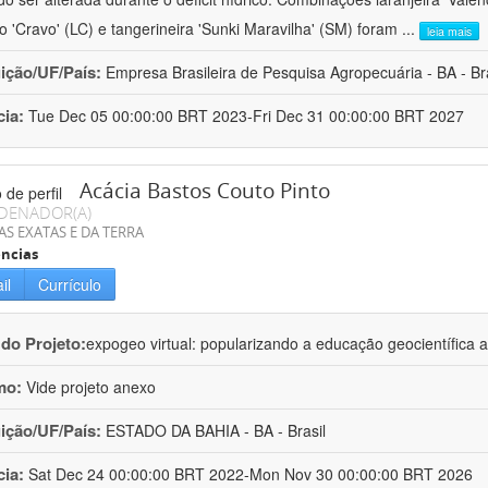
ro 'Cravo' (LC) e tangerineira 'Sunki Maravilha' (SM) foram
...
leia mais
uição/UF/País:
Empresa Brasileira de Pesquisa Agropecuária - BA - Bra
cia:
Tue Dec 05 00:00:00 BRT 2023-Fri Dec 31 00:00:00 BRT 2027
Acácia Bastos Couto Pinto
DENADOR(A)
AS EXATAS E DA TERRA
ncias
il
Currículo
 do Projeto:
expogeo virtual: popularizando a educação geocientífica a
mo:
Vide projeto anexo
uição/UF/País:
ESTADO DA BAHIA - BA - Brasil
cia:
Sat Dec 24 00:00:00 BRT 2022-Mon Nov 30 00:00:00 BRT 2026