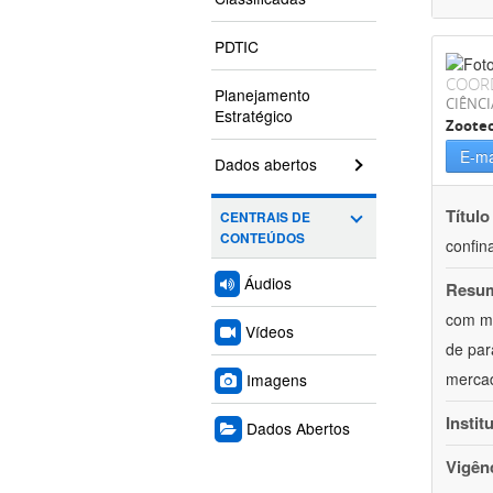
PDTIC
COOR
Planejamento
CIÊNCI
Estratégico
Zoote
E-ma
Dados abertos
Título
CENTRAIS DE
CONTEÚDOS
confin
Áudios
Resu
com mú
Vídeos
de par
mercad
Imagens
Instit
Dados Abertos
Vigên