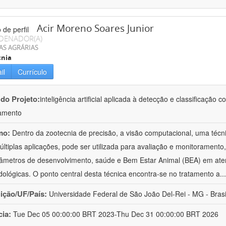
Acir Moreno Soares Junior
DENADOR(A)
AS AGRÁRIAS
cnia
il
Currículo
 do Projeto:
inteligência artificial aplicada à detecção e classificaçã
amento
mo:
Dentro da zootecnia de precisão, a visão computacional, uma técni
ltiplas aplicações, pode ser utilizada para avaliação e monitoramento, 
âmetros de desenvolvimento, saúde e Bem Estar Animal (BEA) em ate
ológicas. O ponto central desta técnica encontra-se no tratamento a
..
uição/UF/País:
Universidade Federal de São João Del-Rei - MG - Brasi
cia:
Tue Dec 05 00:00:00 BRT 2023-Thu Dec 31 00:00:00 BRT 2026