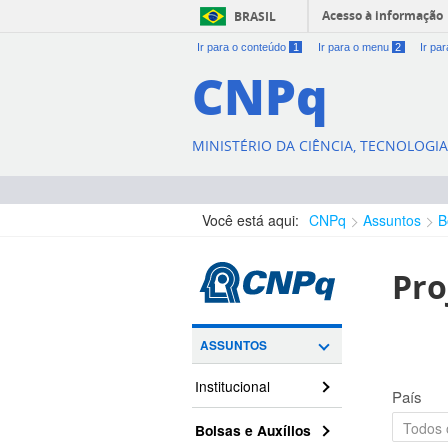
Acesso à informação
BRASIL
Ir para o conteúdo
1
Ir para o menu
2
Ir pa
CNPq
MINISTÉRIO DA CIÊNCIA, TECNOLOGI
Você está aqui:
CNPq
Assuntos
B
Pro
ASSUNTOS
Institucional
País
Bolsas e Auxílios