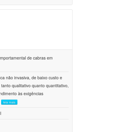
o comportamental de cabras em
ca não invasiva, de baixo custo e
tanto qualitativo quanto quantitativo,
ndimento às exigências
.
leia mais
l