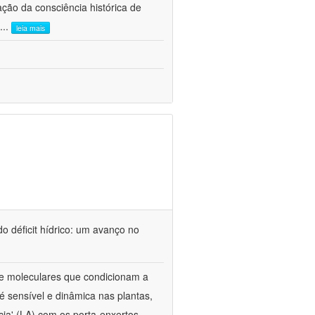
ão da consciência histórica de
...
leia mais
o déficit hídrico: um avanço no
s e moleculares que condicionam a
é sensível e dinâmica nas plantas,
cia' (LA) com os porta-enxertos