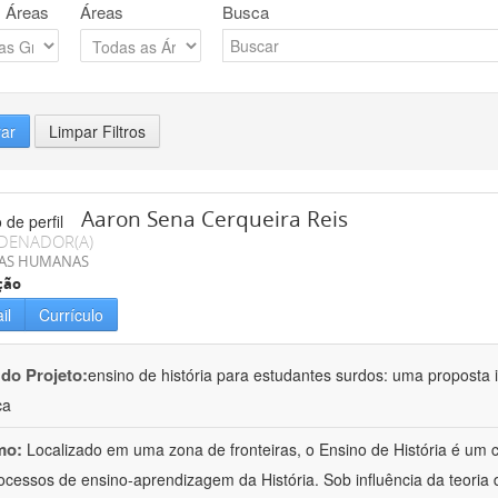
 Áreas
Áreas
Busca
rar
Limpar Filtros
Aaron Sena Cerqueira Reis
DENADOR(A)
IAS HUMANAS
ção
il
Currículo
 do Projeto:
ensino de história para estudantes surdos: uma proposta i
ca
mo:
Localizado em uma zona de fronteiras, o Ensino de História é um
ocessos de ensino-aprendizagem da História. Sob influência da teoria d