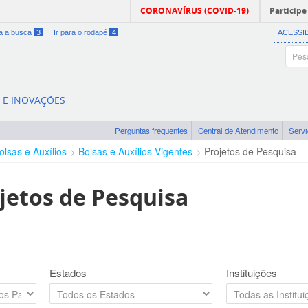
CORONAVÍRUS (COVID-19)
Participe
ra a busca
3
Ir para o rodapé
4
ACESSI
A E INOVAÇÕES
Perguntas frequentes
Central de Atendimento
Serv
olsas e Auxílios
Bolsas e Auxílios Vigentes
Projetos de Pesquisa
jetos de Pesquisa
Estados
Instituições