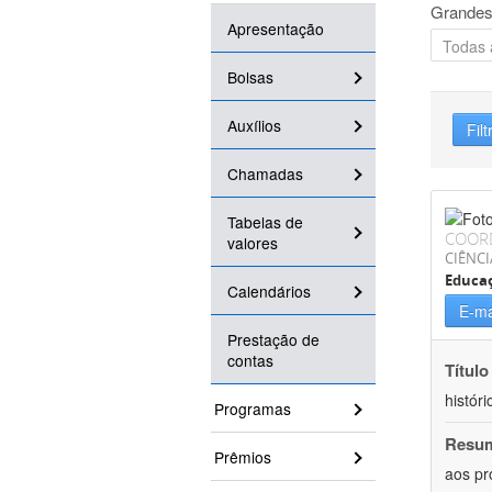
Grandes
Apresentação
Bolsas
Auxílios
Filt
Chamadas
Tabelas de
COOR
valores
CIÊNC
Educa
Calendários
E-ma
Prestação de
contas
Título
históri
Programas
Resu
Prêmios
aos pr