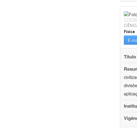
COOR
CIÊNCI
Física
E-ma
Título
Resu
civili
divisõ
aplica
Instit
Vigên