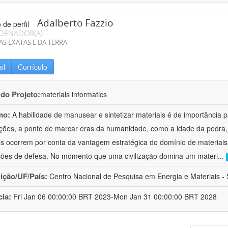
Adalberto Fazzio
DENADOR(A)
AS EXATAS E DA TERRA
il
Currículo
 do Projeto:
materials informatics
mo:
A habilidade de manusear e sintetizar materiais é de importância 
zações, a ponto de marcar eras da humanidade, como a idade da pedra, 
es ocorrem por conta da vantagem estratégica do domínio de materiais,
ções de defesa. No momento que uma civilização domina um materi
...
uição/UF/País:
Centro Nacional de Pesquisa em Energia e Materiais - S
cia:
Fri Jan 06 00:00:00 BRT 2023-Mon Jan 31 00:00:00 BRT 2028