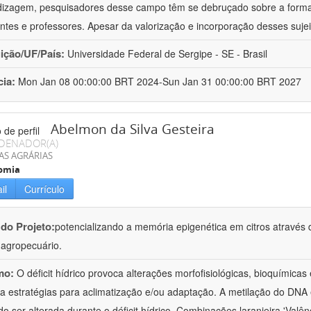
izagem, pesquisadores desse campo têm se debruçado sobre a formaç
ntes e professores. Apesar da valorização e incorporação desses sujei
uição/UF/País:
Universidade Federal de Sergipe - SE - Brasil
cia:
Mon Jan 08 00:00:00 BRT 2024-Sun Jan 31 00:00:00 BRT 2027
Abelmon da Silva Gesteira
DENADOR(A)
AS AGRÁRIAS
omia
il
Currículo
 do Projeto:
potencializando a memória epigenética em citros através d
o agropecuário.
mo:
O déficit hídrico provoca alterações morfofisiológicas, bioquímica
 a estratégias para aclimatização e/ou adaptação. A metilação do DNA 
o ser alterada durante o déficit hídrico. Combinações laranjeira 'Valên