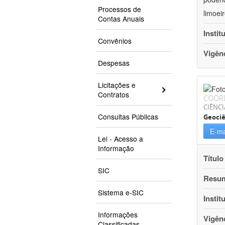
Processos de
limoei
Contas Anuais
Instit
Convênios
Vigên
Despesas
Licitações e
Contratos
COOR
CIÊNCI
Consultas Públicas
Geociê
E-ma
Lei - Acesso a
Informação
Título
SIC
Resu
Sistema e-SIC
Instit
Informações
Vigên
Classificadas