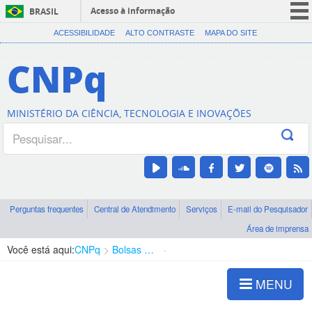
Acesso à informação
BRASIL
CORONAVÍRUS (COVID-19)
ACESSIBILIDADE
ALTO CONTRASTE
MAPA DO SITE
Participe
CNPq
Serviços
Legislação
MINISTÉRIO DA CIÊNCIA, TECNOLOGIA E INOVAÇÕES
Canais
Perguntas frequentes
Central de Atendimento
Serviços
E-mail do Pesquisador
Área de imprensa
Você está aqui:
CNPq
Bolsas e Auxílios Vigentes
Projetos de Pesquisa
MENU