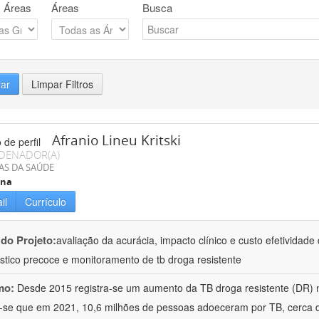
 Áreas
Áreas
Busca
rar
Limpar Filtros
Afranio Lineu Kritski
DENADOR(A)
AS DA SAÚDE
ina
il
Currículo
 do Projeto:
avaliação da acurácia, impacto clínico e custo efetividad
stico precoce e monitoramento de tb droga resistente
mo:
Desde 2015 registra-se um aumento da TB droga resistente (DR) 
-se que em 2021, 10,6 milhões de pessoas adoeceram por TB, cerca