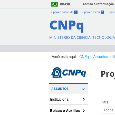
Acesso à informação
BRASIL
Ir para o conteúdo
1
Ir para o menu
2
Ir pa
CNPq
MINISTÉRIO DA CIÊNCIA, TECNOLOGI
Você está aqui:
CNPq
Assuntos
B
Pro
ASSUNTOS
Institucional
País
Bolsas e Auxílios