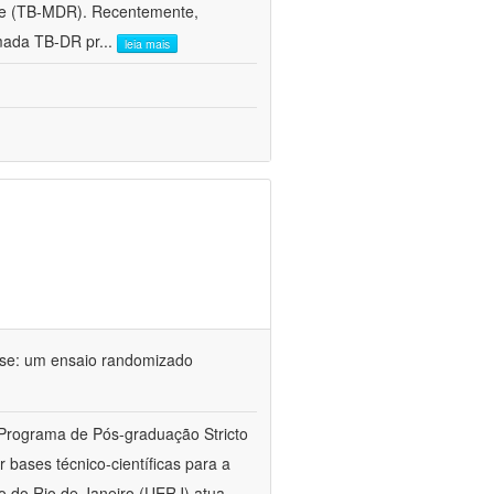
ente (TB-MDR). Recentemente,
mada TB-DR pr
...
leia mais
ose: um ensaio randomizado
 Programa de Pós-graduação Stricto
bases técnico-científicas para a
o do Rio de Janeiro (UERJ) atua