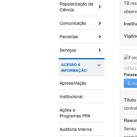
TB res
Popularização da
Ciência
observ
Comunicação
Instit
Vigên
Parcerias
Serviços
COOR
ACESSO À
CIÊNCI
INFORMAÇÃO
Fisiot
Apresentação
E-ma
Institucional
Título
contro
Ações e
Programas PPA
Resu
Sensu 
Auditoria Interna
pesqui