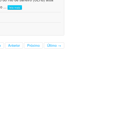
do
...
leia mais
o
Anterior
Próximo
Último →