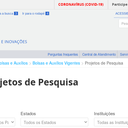
CORONAVÍRUS (COVID-19)
Participe
ra a busca
3
Ir para o rodapé
4
ACESSI
A E INOVAÇÕES
Perguntas frequentes
Central de Atendimento
Serv
olsas e Auxílios
Bolsas e Auxílios Vigentes
Projetos de Pesquisa
jetos de Pesquisa
Estados
Instituições