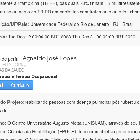
istente à rifampicina (TB-RR), das quais 78% tinham TB multirresist
ou-se aumento da TB-DR em pacientes sem tratamento anterior, cha
uição/UF/País:
Universidade Federal do Rio de Janeiro - RJ - Brasil
cia:
Tue Dec 12 00:00:00 BRT 2023-Thu Dec 31 00:00:00 BRT 2026
Agnaldo José Lopes
DENADOR(A)
AS DA SAÚDE
erapia e Terapia Ocupacional
il
Currículo
 do Projeto:
reabilitando pessoas com doença pulmonar pós-tubercul
lado
mo:
O Centro Universitário Augusto Motta (UNISUAM), através de seu
em Ciências da Reabilitação (PPGCR), tem como objetivo proporcionar 
sa e ensino. O Núcleo de Tisiologia (NUTIS) da Universidade do Estad