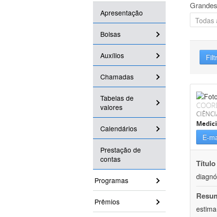
Grandes
Apresentação
Bolsas
Auxílios
Filt
Chamadas
Tabelas de
COOR
valores
CIÊNCI
Medic
Calendários
E-ma
Prestação de
contas
Título
diagnó
Programas
Resu
Prêmios
estima