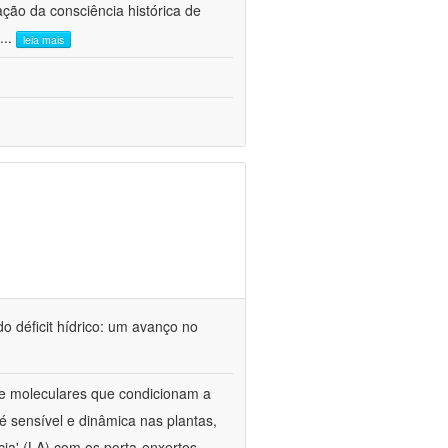
ão da consciência histórica de
...
leia mais
o déficit hídrico: um avanço no
s e moleculares que condicionam a
é sensível e dinâmica nas plantas,
cia' (LA) com os porta-enxertos