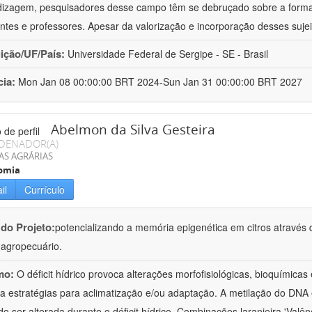
izagem, pesquisadores desse campo têm se debruçado sobre a formaç
ntes e professores. Apesar da valorização e incorporação desses sujei
uição/UF/País:
Universidade Federal de Sergipe - SE - Brasil
cia:
Mon Jan 08 00:00:00 BRT 2024-Sun Jan 31 00:00:00 BRT 2027
Abelmon da Silva Gesteira
DENADOR(A)
AS AGRÁRIAS
omia
il
Currículo
 do Projeto:
potencializando a memória epigenética em citros através d
o agropecuário.
mo:
O déficit hídrico provoca alterações morfofisiológicas, bioquímica
 a estratégias para aclimatização e/ou adaptação. A metilação do DNA 
o ser alterada durante o déficit hídrico. Combinações laranjeira 'Valên