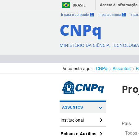
Acesso à informação
BRASIL
Ir para o conteúdo
1
Ir para o menu
2
Ir pa
CNPq
MINISTÉRIO DA CIÊNCIA, TECNOLOGI
Você está aqui:
CNPq
Assuntos
B
Pro
ASSUNTOS
Institucional
País
Bolsas e Auxílios