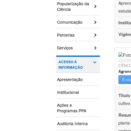
Aprend
Popularização da
Ciência
estuda
Comunicação
Instit
Vigên
Parcerias
Serviços
COOR
ACESSO À
CIÊNCI
INFORMAÇÃO
Agron
Apresentação
E-ma
Institucional
Título
cultiv
Ações e
Programas PPA
Resu
planta
Auditoria Interna
podend