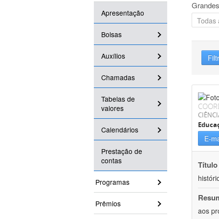
Grandes
Apresentação
Bolsas
Auxílios
Filt
Chamadas
Tabelas de
COOR
valores
CIÊNC
Educa
Calendários
E-ma
Prestação de
contas
Título
históri
Programas
Resu
Prêmios
aos pr