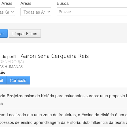
 Áreas
Áreas
Busca
rar
Limpar Filtros
Aaron Sena Cerqueira Reis
DENADOR(A)
IAS HUMANAS
ção
il
Currículo
 do Projeto:
ensino de história para estudantes surdos: uma proposta i
ca
mo:
Localizado em uma zona de fronteiras, o Ensino de História é um
ocessos de ensino-aprendizagem da História. Sob influência da teoria d