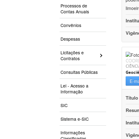
Processos de
limoei
Contas Anuais
Instit
Convênios
Vigên
Despesas
Licitações e
Contratos
COOR
CIÊNCI
Consultas Públicas
Geociê
E-ma
Lei - Acesso a
Informação
Título
SIC
Resu
Sistema e-SIC
Instit
Informações
Vigên
Classificadas