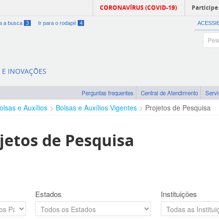
CORONAVÍRUS (COVID-19)
Participe
ra a busca
3
Ir para o rodapé
4
ACESSI
A E INOVAÇÕES
Perguntas frequentes
Central de Atendimento
Serv
olsas e Auxílios
Bolsas e Auxílios Vigentes
Projetos de Pesquisa
jetos de Pesquisa
Estados
Instituições