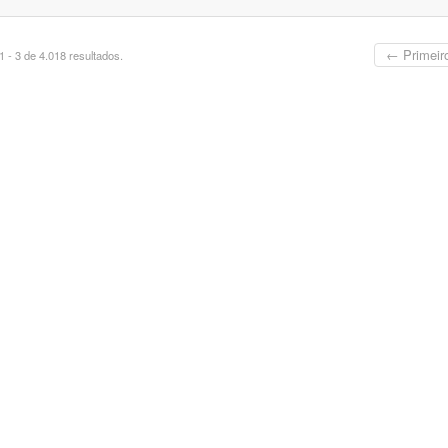
← Primeir
 - 3 de 4.018 resultados.