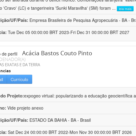
ro 'Cravo' (LC) e tangerineira 'Sunki Maravilha' (SM) foram
...
leia mais
uição/UF/País:
Empresa Brasileira de Pesquisa Agropecuária - BA - Bra
cia:
Tue Dec 05 00:00:00 BRT 2023-Fri Dec 31 00:00:00 BRT 2027
Acácia Bastos Couto Pinto
DENADOR(A)
AS EXATAS E DA TERRA
ncias
il
Currículo
 do Projeto:
expogeo virtual: popularizando a educação geocientífica a
mo:
Vide projeto anexo
uição/UF/País:
ESTADO DA BAHIA - BA - Brasil
cia:
Sat Dec 24 00:00:00 BRT 2022-Mon Nov 30 00:00:00 BRT 2026