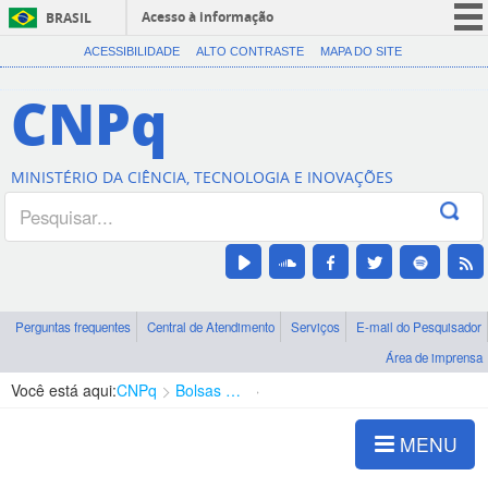
Acesso à informação
BRASIL
CORONAVÍRUS (COVID-19)
ACESSIBILIDADE
ALTO CONTRASTE
MAPA DO SITE
Participe
CNPq
Serviços
Legislação
MINISTÉRIO DA CIÊNCIA, TECNOLOGIA E INOVAÇÕES
Canais
Perguntas frequentes
Central de Atendimento
Serviços
E-mail do Pesquisador
Área de imprensa
Você está aqui:
CNPq
Bolsas e Auxílios Vigentes
Projetos de Pesquisa
MENU