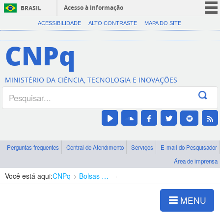
Acesso à informação
BRASIL
CORONAVÍRUS (COVID-19)
ACESSIBILIDADE
ALTO CONTRASTE
MAPA DO SITE
Participe
CNPq
Serviços
Legislação
MINISTÉRIO DA CIÊNCIA, TECNOLOGIA E INOVAÇÕES
Canais
Perguntas frequentes
Central de Atendimento
Serviços
E-mail do Pesquisador
Área de imprensa
Você está aqui:
CNPq
Bolsas e Auxílios Vigentes
Projetos de Pesquisa
MENU