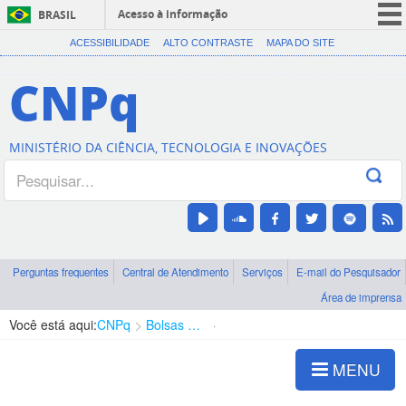
Acesso à informação
BRASIL
CORONAVÍRUS (COVID-19)
ACESSIBILIDADE
ALTO CONTRASTE
MAPA DO SITE
Participe
CNPq
Serviços
Legislação
MINISTÉRIO DA CIÊNCIA, TECNOLOGIA E INOVAÇÕES
Canais
Perguntas frequentes
Central de Atendimento
Serviços
E-mail do Pesquisador
Área de imprensa
Você está aqui:
CNPq
Bolsas e Auxílios Vigentes
Projetos de Pesquisa
MENU