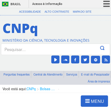
Acesso à informação
BRASIL
CORONAVÍRUS (COVID-19)
ACESSIBILIDADE
ALTO CONTRASTE
MAPA DO SITE
Participe
CNPq
Serviços
Legislação
MINISTÉRIO DA CIÊNCIA, TECNOLOGIA E INOVAÇÕES
Canais
Perguntas frequentes
Central de Atendimento
Serviços
E-mail do Pesquisador
Área de imprensa
Você está aqui:
CNPq
Bolsas e Auxílios Vigentes
Projetos de Pesquisa
MENU