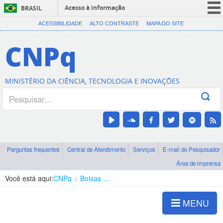
Acesso à informação
BRASIL
CORONAVÍRUS (COVID-19)
ACESSIBILIDADE
ALTO CONTRASTE
MAPA DO SITE
Participe
CNPq
Serviços
Legislação
MINISTÉRIO DA CIÊNCIA, TECNOLOGIA E INOVAÇÕES
Canais
Perguntas frequentes
Central de Atendimento
Serviços
E-mail do Pesquisador
Área de imprensa
Você está aqui:
CNPq
Bolsas e Auxílios Vigentes
Projetos de Pesquisa
MENU