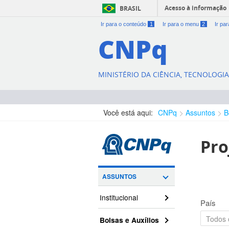
Acesso à informação
BRASIL
Ir para o conteúdo
1
Ir para o menu
2
Ir pa
CNPq
MINISTÉRIO DA CIÊNCIA, TECNOLOGI
Você está aqui:
CNPq
Assuntos
B
Pro
ASSUNTOS
Institucional
País
Bolsas e Auxílios