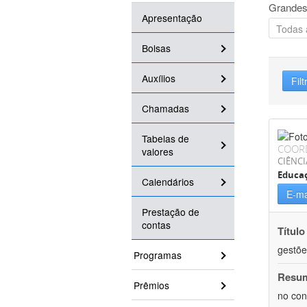
Grandes
Apresentação
Bolsas
Auxílios
Filt
Chamadas
Tabelas de
COOR
valores
CIÊNC
Educa
Calendários
E-ma
Prestação de
contas
Título
gestõe
Programas
Resu
Prêmios
no con