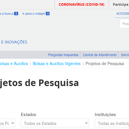
CORONAVÍRUS (COVID-19)
Participe
ra a busca
3
Ir para o rodapé
4
ACESSI
A E INOVAÇÕES
Perguntas frequentes
Central de Atendimento
Serv
olsas e Auxílios
Bolsas e Auxílios Vigentes
Projetos de Pesquisa
jetos de Pesquisa
Estados
Instituições