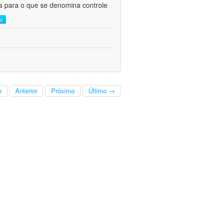
as para o que se denomina controle
is
o
Anterior
Próximo
Último →