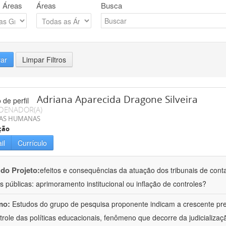
 Áreas
Áreas
Busca
rar
Limpar Filtros
Adriana Aparecida Dragone Silveira
DENADOR(A)
IAS HUMANAS
ção
il
Currículo
 do Projeto:
efeitos e consequências da atuação dos tribunais de conta
s públicas: aprimoramento institucional ou inflação de controles?
mo:
Estudos do grupo de pesquisa proponente indicam a crescente pr
trole das políticas educacionais, fenômeno que decorre da judicializa