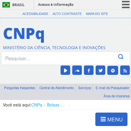
Acesso à informação
BRASIL
CORONAVÍRUS (COVID-19)
ACESSIBILIDADE
ALTO CONTRASTE
MAPA DO SITE
Participe
CNPq
Serviços
Legislação
MINISTÉRIO DA CIÊNCIA, TECNOLOGIA E INOVAÇÕES
Canais
Perguntas frequentes
Central de Atendimento
Serviços
E-mail do Pesquisador
Área de imprensa
Você está aqui:
CNPq
Bolsas e Auxílios Vigentes
Projetos de Pesquisa
MENU