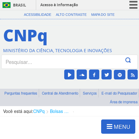
Acesso à informação
BRASIL
CORONAVÍRUS (COVID-19)
ACESSIBILIDADE
ALTO CONTRASTE
MAPA DO SITE
Participe
CNPq
Serviços
Legislação
MINISTÉRIO DA CIÊNCIA, TECNOLOGIA E INOVAÇÕES
Canais
Perguntas frequentes
Central de Atendimento
Serviços
E-mail do Pesquisador
Área de imprensa
Você está aqui:
CNPq
Bolsas e Auxílios Vigentes
Projetos de Pesquisa
MENU