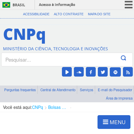
Acesso à informação
BRASIL
CORONAVÍRUS (COVID-19)
ACESSIBILIDADE
ALTO CONTRASTE
MAPA DO SITE
Participe
CNPq
Serviços
Legislação
MINISTÉRIO DA CIÊNCIA, TECNOLOGIA E INOVAÇÕES
Canais
Perguntas frequentes
Central de Atendimento
Serviços
E-mail do Pesquisador
Área de imprensa
Você está aqui:
CNPq
Bolsas e Auxílios Vigentes
Projetos de Pesquisa
MENU