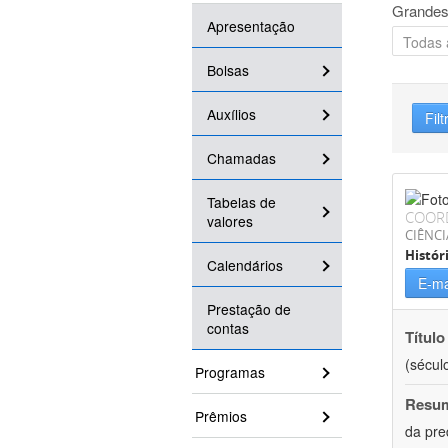
Grandes
Apresentação
Bolsas
Auxílios
Filt
Chamadas
Tabelas de
COOR
valores
CIÊNC
Histór
Calendários
E-ma
Prestação de
contas
Título
(século
Programas
Resu
Prêmios
da pre