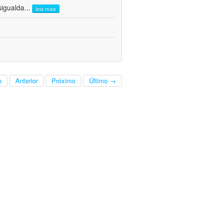
sigualda
...
leia mais
o
Anterior
Próximo
Último →