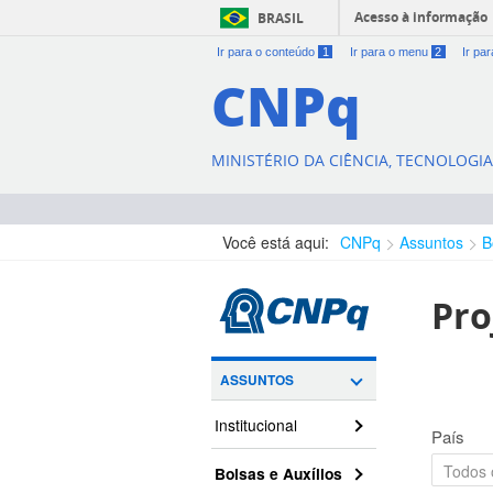
Acesso à informação
BRASIL
Ir para o conteúdo
1
Ir para o menu
2
Ir pa
CNPq
MINISTÉRIO DA CIÊNCIA, TECNOLOGI
Você está aqui:
CNPq
Assuntos
B
Pro
ASSUNTOS
Institucional
País
Bolsas e Auxílios