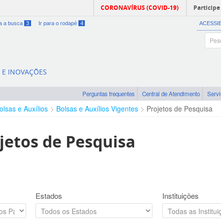
CORONAVÍRUS (COVID-19)
Participe
ra a busca
3
Ir para o rodapé
4
ACESSI
A E INOVAÇÕES
Perguntas frequentes
Central de Atendimento
Serv
olsas e Auxílios
Bolsas e Auxílios Vigentes
Projetos de Pesquisa
jetos de Pesquisa
Estados
Instituições