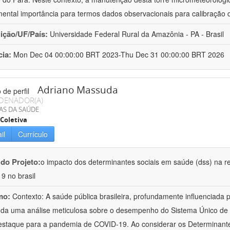
ental importância para termos dados observacionais para calibração
uição/UF/País:
Universidade Federal Rural da Amazônia - PA - Brasil
cia:
Mon Dec 04 00:00:00 BRT 2023-Thu Dec 31 00:00:00 BRT 2026
Adriano Massuda
DENADOR(A)
AS DA SAÚDE
Coletiva
il
Currículo
 do Projeto:
o impacto dos determinantes sociais em saúde (dss) na r
19 no brasil
mo:
Contexto: A saúde pública brasileira, profundamente influenciada
a uma análise meticulosa sobre o desempenho do Sistema Único de S
staque para a pandemia de COVID-19. Ao considerar os Determinante