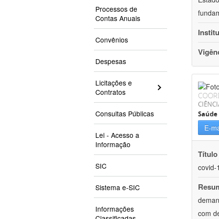
Processos de
fundam
Contas Anuais
Instit
Convênios
Vigên
Despesas
Licitações e
Contratos
COOR
CIÊNCI
Consultas Públicas
Saúde 
E-ma
Lei - Acesso a
Informação
Título
SIC
covid-
Resu
Sistema e-SIC
demand
Informações
com de
Classificadas