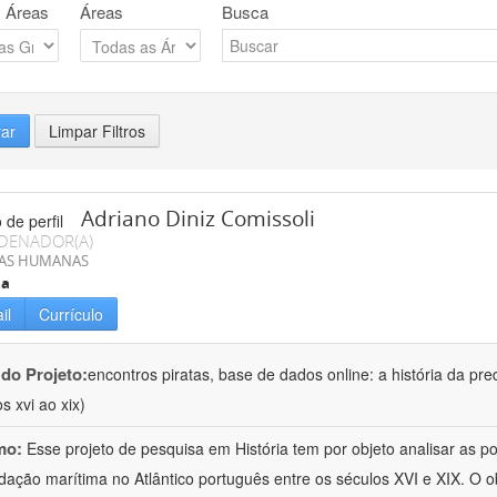
 Áreas
Áreas
Busca
rar
Limpar Filtros
Adriano Diniz Comissoli
DENADOR(A)
IAS HUMANAS
ia
il
Currículo
 do Projeto:
encontros piratas, base de dados online: a história da pre
s xvi ao xix)
mo:
Esse projeto de pesquisa em História tem por objeto analisar as 
dação marítima no Atlântico português entre os séculos XVI e XIX. O ob