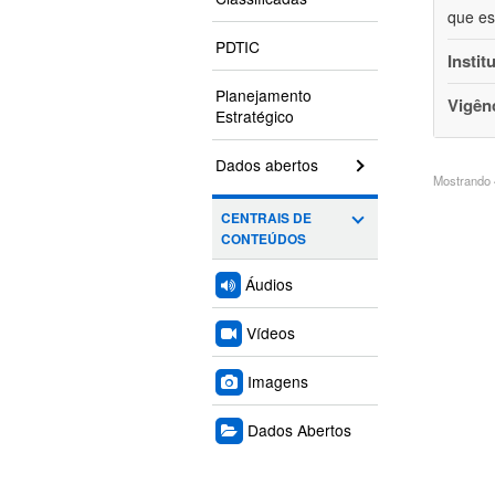
que es
PDTIC
Instit
Planejamento
Vigên
Estratégico
Dados abertos
Mostrando 4
CENTRAIS DE
CONTEÚDOS
Áudios
Vídeos
Imagens
Dados Abertos