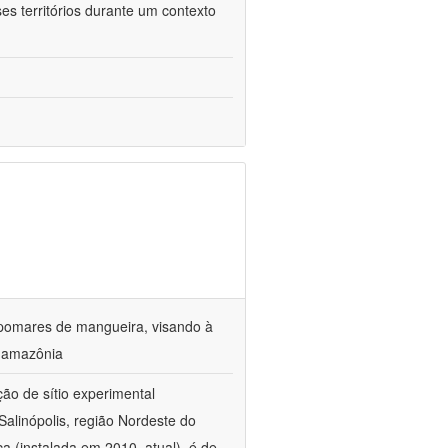
es territórios durante um contexto
 pomares de mangueira, visando à
a amazônia
ção de sítio experimental
Salinópolis, região Nordeste do
 (instalada em 2010  atual), é de