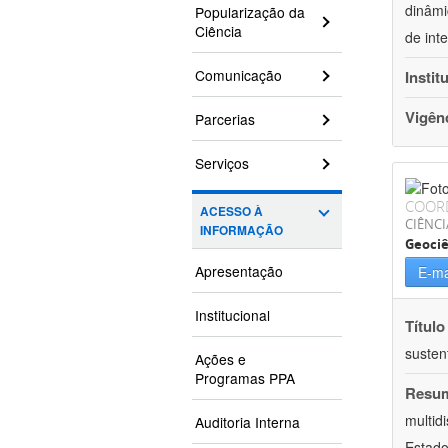
dinâmi
Popularização da
Ciência
de int
Comunicação
Instit
Vigên
Parcerias
Serviços
COOR
ACESSO À
CIÊNCI
INFORMAÇÃO
Geociê
Apresentação
E-ma
Institucional
Título
susten
Ações e
Programas PPA
Resu
multid
Auditoria Interna
Estado