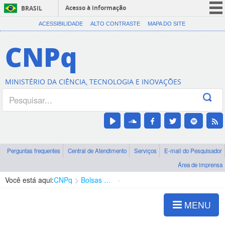
Acesso à informação
BRASIL
CORONAVÍRUS (COVID-19)
ACESSIBILIDADE
ALTO CONTRASTE
MAPA DO SITE
Participe
CNPq
Serviços
Legislação
MINISTÉRIO DA CIÊNCIA, TECNOLOGIA E INOVAÇÕES
Canais
Perguntas frequentes
Central de Atendimento
Serviços
E-mail do Pesquisador
Área de imprensa
Você está aqui:
CNPq
Bolsas e Auxílios Vigentes
Projetos de Pesquisa
MENU