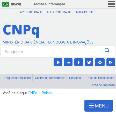
Acesso à informação
BRASIL
CORONAVÍRUS (COVID-19)
ACESSIBILIDADE
ALTO CONTRASTE
MAPA DO SITE
Participe
CNPq
Serviços
Legislação
MINISTÉRIO DA CIÊNCIA, TECNOLOGIA E INOVAÇÕES
Canais
Perguntas frequentes
Central de Atendimento
Serviços
E-mail do Pesquisador
Área de imprensa
Você está aqui:
CNPq
Bolsas e Auxílios Vigentes
Projetos de Pesquisa
MENU