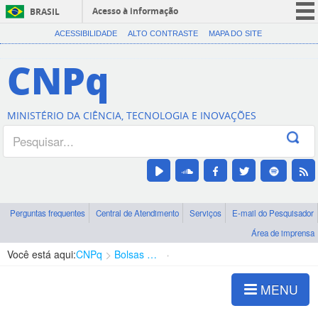
Acesso à informação
BRASIL
CORONAVÍRUS (COVID-19)
ACESSIBILIDADE
ALTO CONTRASTE
MAPA DO SITE
Participe
CNPq
Serviços
Legislação
MINISTÉRIO DA CIÊNCIA, TECNOLOGIA E INOVAÇÕES
Canais
Perguntas frequentes
Central de Atendimento
Serviços
E-mail do Pesquisador
Área de imprensa
Você está aqui:
CNPq
Bolsas e Auxílios Vigentes
Projetos de Pesquisa
MENU