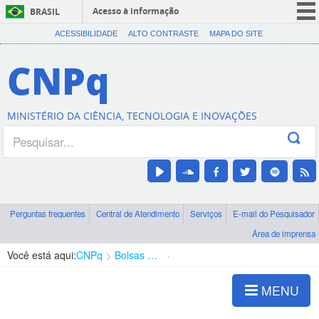
Acesso à informação
BRASIL
CORONAVÍRUS (COVID-19)
ACESSIBILIDADE
ALTO CONTRASTE
MAPA DO SITE
Participe
CNPq
Serviços
Legislação
MINISTÉRIO DA CIÊNCIA, TECNOLOGIA E INOVAÇÕES
Canais
Perguntas frequentes
Central de Atendimento
Serviços
E-mail do Pesquisador
Área de imprensa
Você está aqui:
CNPq
Bolsas e Auxílios Vigentes
Projetos de Pesquisa
MENU