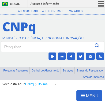
Acesso à informação
BRASIL
CORONAVÍRUS (COVID-19)
ACESSIBILIDADE
ALTO CONTRASTE
MAPA DO SITE
Participe
CNPq
Serviços
Legislação
MINISTÉRIO DA CIÊNCIA, TECNOLOGIA E INOVAÇÕES
Canais
Perguntas frequentes
Central de Atendimento
Serviços
E-mail do Pesquisador
Área de imprensa
Você está aqui:
CNPq
Bolsas e Auxílios Vigentes
Projetos de Pesquisa
MENU