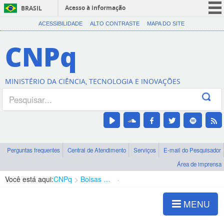
Acesso à informação
BRASIL
CORONAVÍRUS (COVID-19)
ACESSIBILIDADE
ALTO CONTRASTE
MAPA DO SITE
Participe
CNPq
Serviços
Legislação
MINISTÉRIO DA CIÊNCIA, TECNOLOGIA E INOVAÇÕES
Canais
Perguntas frequentes
Central de Atendimento
Serviços
E-mail do Pesquisador
Área de imprensa
Você está aqui:
CNPq
Bolsas e Auxílios Vigentes
Projetos de Pesquisa
MENU