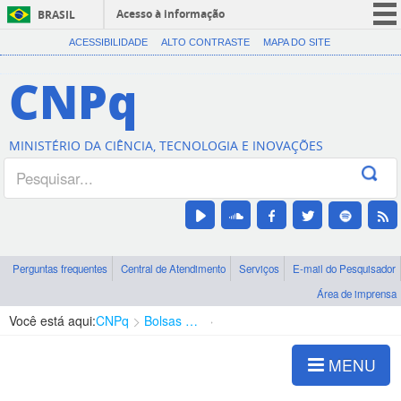
Acesso à informação
BRASIL
CORONAVÍRUS (COVID-19)
ACESSIBILIDADE
ALTO CONTRASTE
MAPA DO SITE
Participe
CNPq
Serviços
Legislação
MINISTÉRIO DA CIÊNCIA, TECNOLOGIA E INOVAÇÕES
Canais
Perguntas frequentes
Central de Atendimento
Serviços
E-mail do Pesquisador
Área de imprensa
Você está aqui:
CNPq
Bolsas e Auxílios Vigentes
Projetos de Pesquisa
MENU