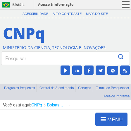
Acesso à informação
BRASIL
CORONAVÍRUS (COVID-19)
ACESSIBILIDADE
ALTO CONTRASTE
MAPA DO SITE
Participe
CNPq
Serviços
Legislação
MINISTÉRIO DA CIÊNCIA, TECNOLOGIA E INOVAÇÕES
Canais
Perguntas frequentes
Central de Atendimento
Serviços
E-mail do Pesquisador
Área de imprensa
Você está aqui:
CNPq
Bolsas e Auxílios Vigentes
Projetos de Pesquisa
MENU