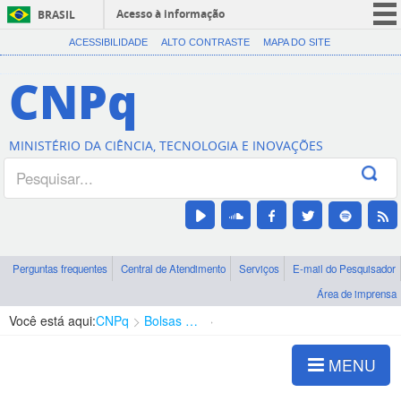
Acesso à informação
BRASIL
CORONAVÍRUS (COVID-19)
ACESSIBILIDADE
ALTO CONTRASTE
MAPA DO SITE
Participe
CNPq
Serviços
Legislação
MINISTÉRIO DA CIÊNCIA, TECNOLOGIA E INOVAÇÕES
Canais
Perguntas frequentes
Central de Atendimento
Serviços
E-mail do Pesquisador
Área de imprensa
Você está aqui:
CNPq
Bolsas e Auxílios Vigentes
Projetos de Pesquisa
MENU