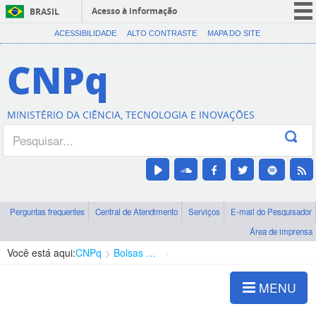
Acesso à informação
BRASIL
CORONAVÍRUS (COVID-19)
ACESSIBILIDADE
ALTO CONTRASTE
MAPA DO SITE
Participe
CNPq
Serviços
Legislação
MINISTÉRIO DA CIÊNCIA, TECNOLOGIA E INOVAÇÕES
Canais
Perguntas frequentes
Central de Atendimento
Serviços
E-mail do Pesquisador
Área de imprensa
Você está aqui:
CNPq
Bolsas e Auxílios Vigentes
Projetos de Pesquisa
MENU