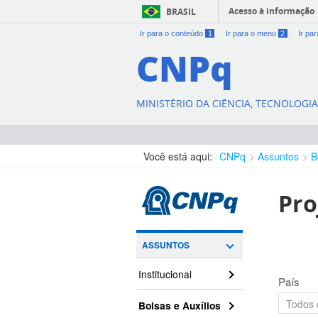
Acesso à informação
BRASIL
Ir para o conteúdo
1
Ir para o menu
2
Ir pa
CNPq
MINISTÉRIO DA CIÊNCIA, TECNOLOGI
Você está aqui:
CNPq
Assuntos
B
Pro
ASSUNTOS
Institucional
País
Bolsas e Auxílios