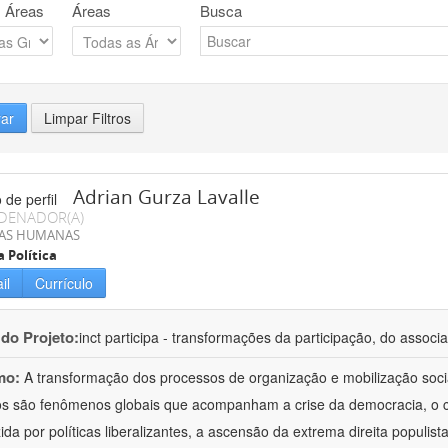
 Áreas
Áreas
Busca
rar
Limpar Filtros
Adrian Gurza Lavalle
DENADOR(A)
IAS HUMANAS
a Política
il
Currículo
 do Projeto:
inct participa - transformações da participação, do associa
mo:
A transformação dos processos de organização e mobilização soci
tos são fenômenos globais que acompanham a crise da democracia, o cr
ida por políticas liberalizantes, a ascensão da extrema direita populist