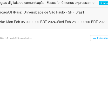
ogias digitais de comunicação. Esses fenômenos expressam e
...
leia m
uição/UF/País:
Universidade de São Paulo - SP - Brasil
cia:
Mon Feb 05 00:00:00 BRT 2024-Wed Feb 28 00:00:00 BRT 2029
← Primeir
8 - 18 de 4.019 resultados.