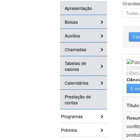
Grandes
Apresentação
Bolsas
Auxílios
Filt
Chamadas
Tabelas de
COOR
valores
CIÊNC
Ciênci
Calendários
E-ma
Prestação de
contas
Título
Programas
Resu
confli
Prêmios
produz