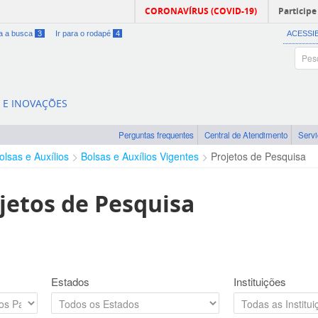
CORONAVÍRUS (COVID-19)
Participe
ra a busca
3
Ir para o rodapé
4
ACESSI
A E INOVAÇÕES
Perguntas frequentes
Central de Atendimento
Serv
olsas e Auxílios
Bolsas e Auxílios Vigentes
Projetos de Pesquisa
jetos de Pesquisa
Estados
Instituições