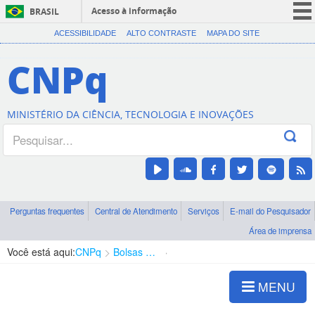
Acesso à informação
BRASIL
CORONAVÍRUS (COVID-19)
ACESSIBILIDADE
ALTO CONTRASTE
MAPA DO SITE
Participe
CNPq
Serviços
Legislação
MINISTÉRIO DA CIÊNCIA, TECNOLOGIA E INOVAÇÕES
Canais
Perguntas frequentes
Central de Atendimento
Serviços
E-mail do Pesquisador
Área de imprensa
Você está aqui:
CNPq
Bolsas e Auxílios Vigentes
Projetos de Pesquisa
MENU