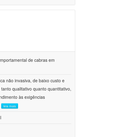
o comportamental de cabras em
ca não invasiva, de baixo custo e
tanto qualitativo quanto quantitativo,
ndimento às exigências
.
leia mais
l