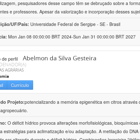
izagem, pesquisadores desse campo têm se debruçado sobre a formaç
ntes e professores. Apesar da valorização e incorporação desses sujei
uição/UF/País:
Universidade Federal de Sergipe - SE - Brasil
cia:
Mon Jan 08 00:00:00 BRT 2024-Sun Jan 31 00:00:00 BRT 2027
Abelmon da Silva Gesteira
DENADOR(A)
AS AGRÁRIAS
omia
il
Currículo
 do Projeto:
potencializando a memória epigenética em citros através d
o agropecuário.
mo:
O déficit hídrico provoca alterações morfofisiológicas, bioquímica
 a estratégias para aclimatização e/ou adaptação. A metilação do DNA 
o ser alterada durante o déficit hídrico. Combinações laranjeira 'Valên