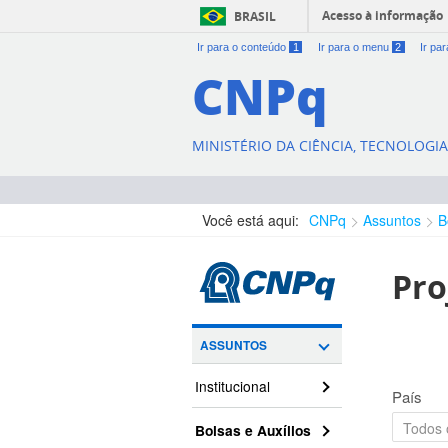
Acesso à informação
BRASIL
Ir para o conteúdo
1
Ir para o menu
2
Ir pa
CNPq
MINISTÉRIO DA CIÊNCIA, TECNOLOGI
Você está aqui:
CNPq
Assuntos
B
Pro
ASSUNTOS
Institucional
País
Bolsas e Auxílios