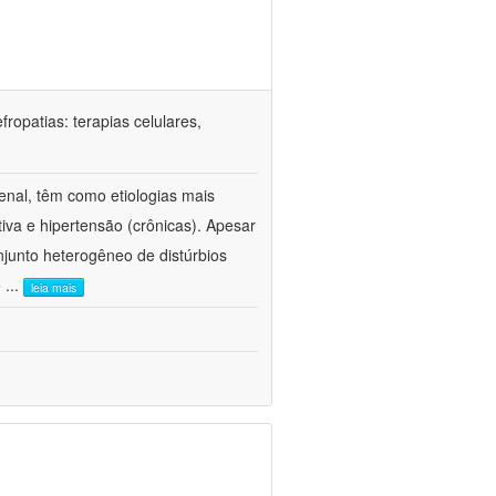
ropatias: terapias celulares,
enal, têm como etiologias mais
iva e hipertensão (crônicas). Apesar
junto heterogêneo de distúrbios
e
...
leia mais