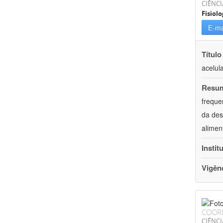
CIÊNCI
Fisiolo
E-ma
Título
acelul
Resu
freque
da des
alimen
Instit
Vigên
COOR
CIÊNCI