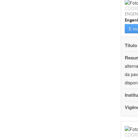
COOR
ENGEN
Engenh
E-ma
Título
Resu
altern
da pav
dispon
Instit
Vigên
COOR