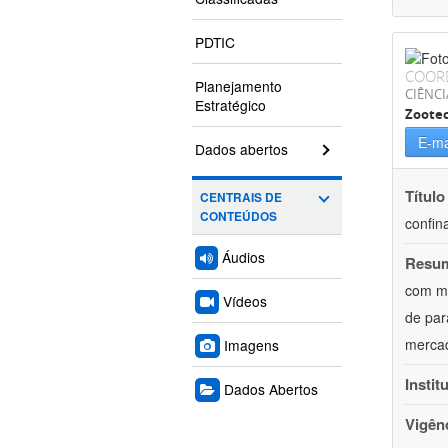
PDTIC
COOR
Planejamento
CIÊNCI
Estratégico
Zoote
E-ma
Dados abertos
Título
CENTRAIS DE
CONTEÚDOS
confin
Áudios
Resu
com mú
Vídeos
de par
mercad
Imagens
Instit
Dados Abertos
Vigên