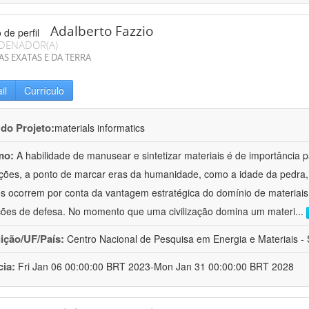
Adalberto Fazzio
DENADOR(A)
AS EXATAS E DA TERRA
il
Currículo
 do Projeto:
materials informatics
mo:
A habilidade de manusear e sintetizar materiais é de importância 
zações, a ponto de marcar eras da humanidade, como a idade da pedra, 
es ocorrem por conta da vantagem estratégica do domínio de materiais,
ções de defesa. No momento que uma civilização domina um materi
...
uição/UF/País:
Centro Nacional de Pesquisa em Energia e Materiais - S
cia:
Fri Jan 06 00:00:00 BRT 2023-Mon Jan 31 00:00:00 BRT 2028