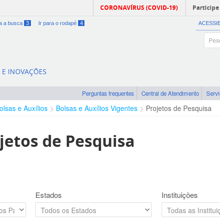
CORONAVÍRUS (COVID-19)
Participe
ra a busca
3
Ir para o rodapé
4
ACESSI
A E INOVAÇÕES
Perguntas frequentes
Central de Atendimento
Serv
olsas e Auxílios
Bolsas e Auxílios Vigentes
Projetos de Pesquisa
jetos de Pesquisa
Estados
Instituições