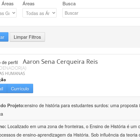
 Áreas
Áreas
Busca
rar
Limpar Filtros
Aaron Sena Cerqueira Reis
DENADOR(A)
IAS HUMANAS
ção
il
Currículo
 do Projeto:
ensino de história para estudantes surdos: uma proposta i
ca
mo:
Localizado em uma zona de fronteiras, o Ensino de História é um
ocessos de ensino-aprendizagem da História. Sob influência da teoria d