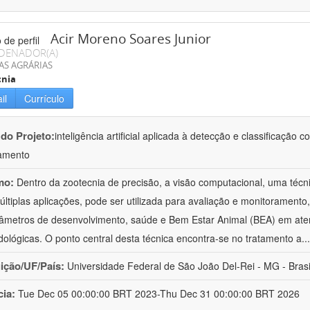
Acir Moreno Soares Junior
DENADOR(A)
AS AGRÁRIAS
cnia
il
Currículo
 do Projeto:
inteligência artificial aplicada à detecção e classificaçã
amento
mo:
Dentro da zootecnia de precisão, a visão computacional, uma técni
ltiplas aplicações, pode ser utilizada para avaliação e monitoramento, 
âmetros de desenvolvimento, saúde e Bem Estar Animal (BEA) em ate
ológicas. O ponto central desta técnica encontra-se no tratamento a
..
uição/UF/País:
Universidade Federal de São João Del-Rei - MG - Brasi
cia:
Tue Dec 05 00:00:00 BRT 2023-Thu Dec 31 00:00:00 BRT 2026