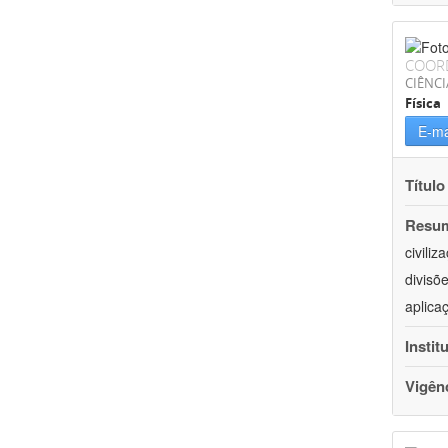
COOR
CIÊNCI
Física
E-ma
Título
Resu
civili
divisõ
aplica
Instit
Vigên