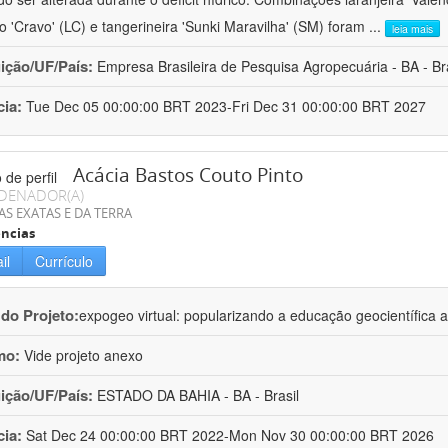
ro 'Cravo' (LC) e tangerineira 'Sunki Maravilha' (SM) foram
...
leia mais
uição/UF/País:
Empresa Brasileira de Pesquisa Agropecuária - BA - Bra
cia:
Tue Dec 05 00:00:00 BRT 2023-Fri Dec 31 00:00:00 BRT 2027
Acácia Bastos Couto Pinto
DENADOR(A)
AS EXATAS E DA TERRA
ncias
il
Currículo
 do Projeto:
expogeo virtual: popularizando a educação geocientífica a
mo:
Vide projeto anexo
uição/UF/País:
ESTADO DA BAHIA - BA - Brasil
cia:
Sat Dec 24 00:00:00 BRT 2022-Mon Nov 30 00:00:00 BRT 2026