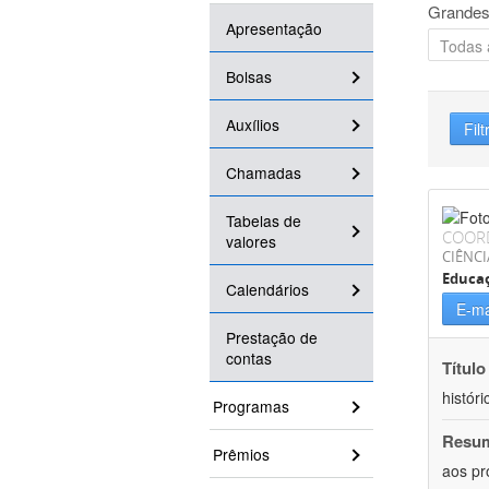
Grandes
Apresentação
Bolsas
Auxílios
Filt
Chamadas
Tabelas de
COOR
valores
CIÊNC
Educa
Calendários
E-ma
Prestação de
contas
Título
históri
Programas
Resu
Prêmios
aos pr