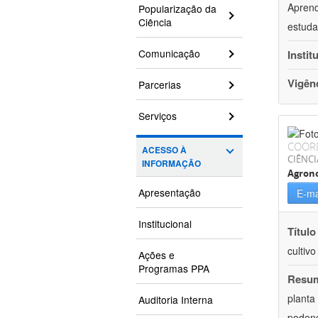
Aprend
Popularização da
Ciência
estuda
Comunicação
Instit
Vigên
Parcerias
Serviços
COOR
ACESSO À
CIÊNCI
INFORMAÇÃO
Agron
Apresentação
E-ma
Institucional
Título
cultiv
Ações e
Programas PPA
Resu
planta
Auditoria Interna
podend