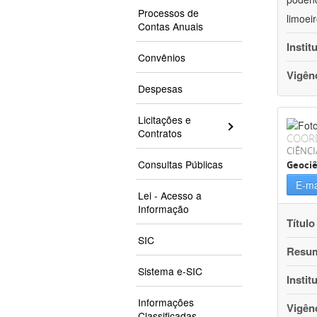
Processos de
limoei
Contas Anuais
Instit
Convênios
Vigên
Despesas
Licitações e
Contratos
COOR
CIÊNCI
Consultas Públicas
Geociê
E-ma
Lei - Acesso a
Informação
Título
SIC
Resu
Sistema e-SIC
Instit
Informações
Vigên
Classificadas