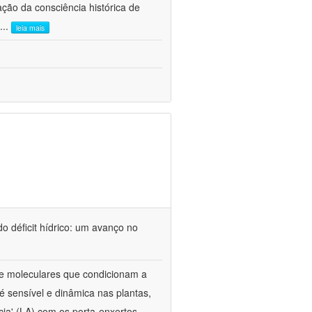
ão da consciência histórica de
...
leia mais
o déficit hídrico: um avanço no
s e moleculares que condicionam a
é sensível e dinâmica nas plantas,
cia' (LA) com os porta-enxertos