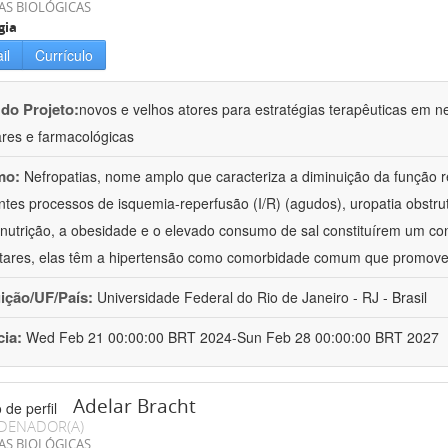
AS BIOLÓGICAS
gia
il
Currículo
 do Projeto:
novos e velhos atores para estratégias terapêuticas em nef
ares e farmacológicas
mo:
Nefropatias, nome amplo que caracteriza a diminuição da função r
ntes processos de isquemia-reperfusão (I/R) (agudos), uropatia obstrut
nutrição, a obesidade e o elevado consumo de sal constituírem um con
tares, elas têm a hipertensão como comorbidade comum que promov
uição/UF/País:
Universidade Federal do Rio de Janeiro - RJ - Brasil
cia:
Wed Feb 21 00:00:00 BRT 2024-Sun Feb 28 00:00:00 BRT 2027
Adelar Bracht
DENADOR(A)
AS BIOLÓGICAS