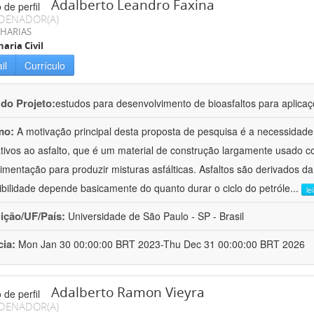
Adalberto Leandro Faxina
DENADOR(A)
HARIAS
aria Civil
il
Currículo
 do Projeto:
estudos para desenvolvimento de bioasfaltos para aplic
mo:
A motivação principal desta proposta de pesquisa é a necessidade
ativos ao asfalto, que é um material de construção largamente usado 
imentação para produzir misturas asfálticas. Asfaltos são derivados da
ibilidade depende basicamente do quanto durar o ciclo do petróle
...
le
uição/UF/País:
Universidade de São Paulo - SP - Brasil
cia:
Mon Jan 30 00:00:00 BRT 2023-Thu Dec 31 00:00:00 BRT 2026
Adalberto Ramon Vieyra
DENADOR(A)