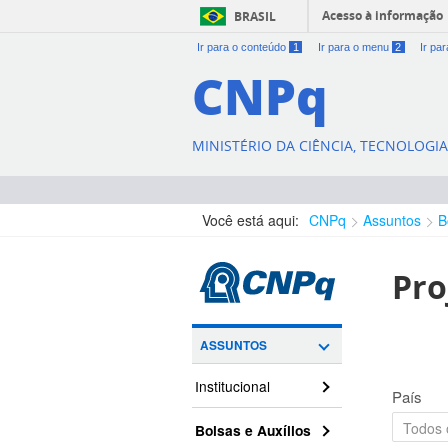
Acesso à informação
BRASIL
Ir para o conteúdo
1
Ir para o menu
2
Ir pa
CNPq
MINISTÉRIO DA CIÊNCIA, TECNOLOGI
Você está aqui:
CNPq
Assuntos
B
Pro
ASSUNTOS
Institucional
País
Bolsas e Auxílios