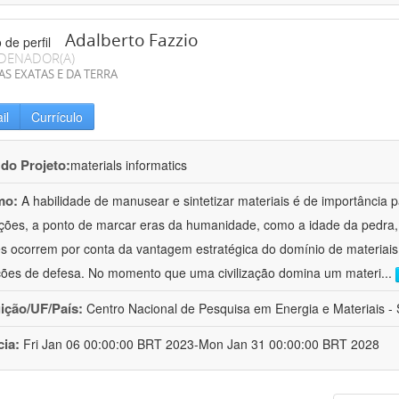
Adalberto Fazzio
DENADOR(A)
AS EXATAS E DA TERRA
il
Currículo
 do Projeto:
materials informatics
mo:
A habilidade de manusear e sintetizar materiais é de importância 
zações, a ponto de marcar eras da humanidade, como a idade da pedra, 
es ocorrem por conta da vantagem estratégica do domínio de materiais,
ções de defesa. No momento que uma civilização domina um materi
...
uição/UF/País:
Centro Nacional de Pesquisa em Energia e Materiais - S
cia:
Fri Jan 06 00:00:00 BRT 2023-Mon Jan 31 00:00:00 BRT 2028