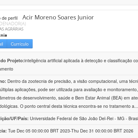
Acir Moreno Soares Junior
DENADOR(A)
AS AGRÁRIAS
cnia
il
Currículo
 do Projeto:
inteligência artificial aplicada à detecção e classificaçã
amento
mo:
Dentro da zootecnia de precisão, a visão computacional, uma técni
ltiplas aplicações, pode ser utilizada para avaliação e monitoramento, 
âmetros de desenvolvimento, saúde e Bem Estar Animal (BEA) em ate
ológicas. O ponto central desta técnica encontra-se no tratamento a
..
uição/UF/País:
Universidade Federal de São João Del-Rei - MG - Brasi
cia:
Tue Dec 05 00:00:00 BRT 2023-Thu Dec 31 00:00:00 BRT 2026