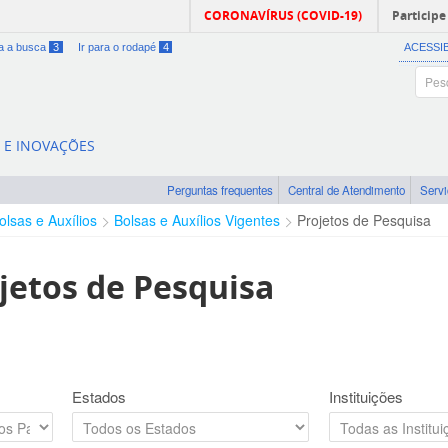
CORONAVÍRUS (COVID-19)
Participe
ra a busca
3
Ir para o rodapé
4
ACESSI
A E INOVAÇÕES
Perguntas frequentes
Central de Atendimento
Serv
olsas e Auxílios
Bolsas e Auxílios Vigentes
Projetos de Pesquisa
jetos de Pesquisa
Estados
Instituições