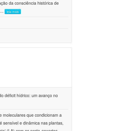
ão da consciência histórica de
...
leia mais
o déficit hídrico: um avanço no
s e moleculares que condicionam a
é sensível e dinâmica nas plantas,
cia' (LA) com os porta-enxertos