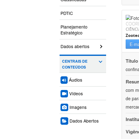
PDTIC
COOR
Planejamento
CIÊNCI
Estratégico
Zoote
E-ma
Dados abertos
Título
CENTRAIS DE
CONTEÚDOS
confin
Áudios
Resu
com mú
Vídeos
de par
mercad
Imagens
Instit
Dados Abertos
Vigên