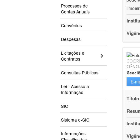
Processos de
limoei
Contas Anuais
Instit
Convênios
Vigên
Despesas
Licitações e
Contratos
COOR
CIÊNCI
Consultas Públicas
Geociê
E-ma
Lei - Acesso a
Informação
Título
SIC
Resu
Sistema e-SIC
Instit
Informações
Vigên
Classificadas