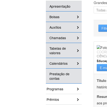
Grandes
Apresentação
Bolsas
Auxílios
Filt
Chamadas
Tabelas de
COOR
valores
CIÊNC
Educa
Calendários
E-ma
Prestação de
contas
Título
históri
Programas
Resu
Prêmios
aos pr