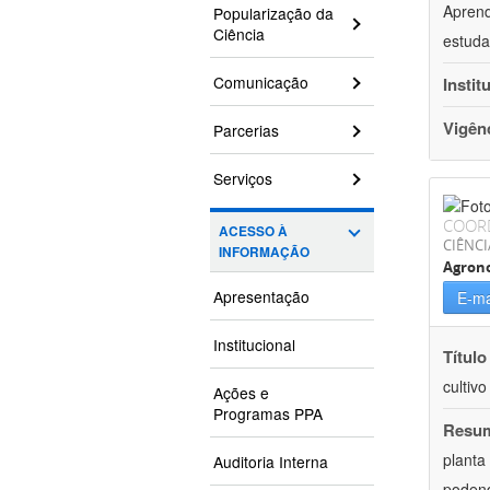
Aprend
Popularização da
Ciência
estuda
Comunicação
Instit
Vigên
Parcerias
Serviços
COOR
ACESSO À
CIÊNCI
INFORMAÇÃO
Agron
Apresentação
E-ma
Institucional
Título
cultiv
Ações e
Programas PPA
Resu
planta
Auditoria Interna
podend