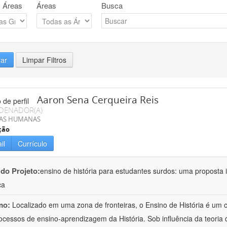
 Áreas
Áreas
Busca
rar
Limpar Filtros
Aaron Sena Cerqueira Reis
DENADOR(A)
IAS HUMANAS
ção
il
Currículo
 do Projeto:
ensino de história para estudantes surdos: uma proposta i
ca
mo:
Localizado em uma zona de fronteiras, o Ensino de História é um
ocessos de ensino-aprendizagem da História. Sob influência da teoria d