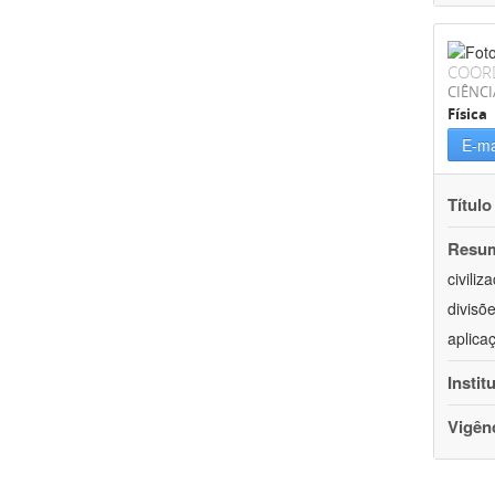
COOR
CIÊNCI
Física
E-ma
Título
Resu
civili
divisõ
aplica
Instit
Vigên