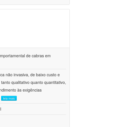
o comportamental de cabras em
ca não invasiva, de baixo custo e
tanto qualitativo quanto quantitativo,
ndimento às exigências
.
leia mais
l