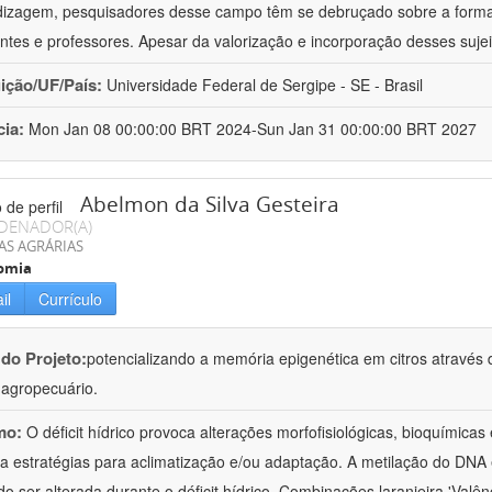
izagem, pesquisadores desse campo têm se debruçado sobre a formaç
ntes e professores. Apesar da valorização e incorporação desses sujei
uição/UF/País:
Universidade Federal de Sergipe - SE - Brasil
cia:
Mon Jan 08 00:00:00 BRT 2024-Sun Jan 31 00:00:00 BRT 2027
Abelmon da Silva Gesteira
DENADOR(A)
AS AGRÁRIAS
omia
il
Currículo
 do Projeto:
potencializando a memória epigenética em citros através d
o agropecuário.
mo:
O déficit hídrico provoca alterações morfofisiológicas, bioquímica
 a estratégias para aclimatização e/ou adaptação. A metilação do DNA 
o ser alterada durante o déficit hídrico. Combinações laranjeira 'Valên