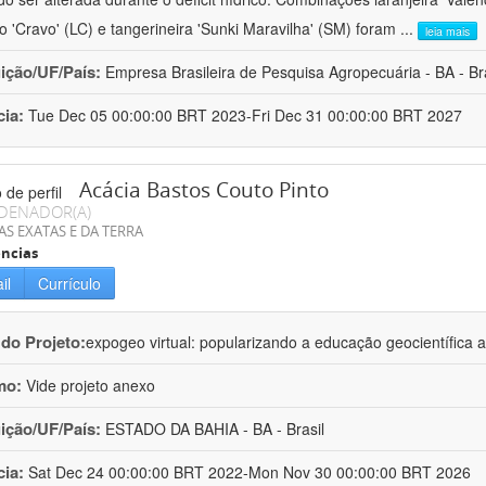
ro 'Cravo' (LC) e tangerineira 'Sunki Maravilha' (SM) foram
...
leia mais
uição/UF/País:
Empresa Brasileira de Pesquisa Agropecuária - BA - Bra
cia:
Tue Dec 05 00:00:00 BRT 2023-Fri Dec 31 00:00:00 BRT 2027
Acácia Bastos Couto Pinto
DENADOR(A)
AS EXATAS E DA TERRA
ncias
il
Currículo
 do Projeto:
expogeo virtual: popularizando a educação geocientífica a
mo:
Vide projeto anexo
uição/UF/País:
ESTADO DA BAHIA - BA - Brasil
cia:
Sat Dec 24 00:00:00 BRT 2022-Mon Nov 30 00:00:00 BRT 2026