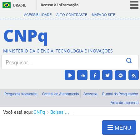
Acesso à informação
BRASIL
CORONAVÍRUS (COVID-19)
ACESSIBILIDADE
ALTO CONTRASTE
MAPA DO SITE
Participe
CNPq
Serviços
Legislação
MINISTÉRIO DA CIÊNCIA, TECNOLOGIA E INOVAÇÕES
Canais
Perguntas frequentes
Central de Atendimento
Serviços
E-mail do Pesquisador
Área de imprensa
Você está aqui:
CNPq
Bolsas e Auxílios Vigentes
Projetos de Pesquisa
MENU