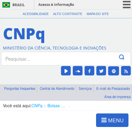
Acesso à informação
BRASIL
CORONAVÍRUS (COVID-19)
ACESSIBILIDADE
ALTO CONTRASTE
MAPA DO SITE
Participe
CNPq
Serviços
Legislação
MINISTÉRIO DA CIÊNCIA, TECNOLOGIA E INOVAÇÕES
Canais
Perguntas frequentes
Central de Atendimento
Serviços
E-mail do Pesquisador
Área de imprensa
Você está aqui:
CNPq
Bolsas e Auxílios Vigentes
Projetos de Pesquisa
MENU