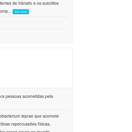
entes de trânsito e os suicídios
 comp
...
leia mais
ara pessoas acometidas pela
cobacterium leprae que acomete
íticas repercussões físicas,
 dos casos novos no mundo,