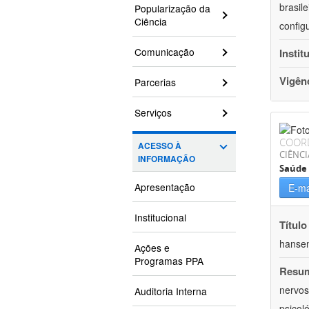
brasil
Popularização da
Ciência
config
Comunicação
Instit
Vigên
Parcerias
Serviços
COOR
ACESSO À
CIÊNCI
INFORMAÇÃO
Saúde 
Apresentação
E-ma
Institucional
Título
hansen
Ações e
Programas PPA
Resu
nervos
Auditoria Interna
psicol