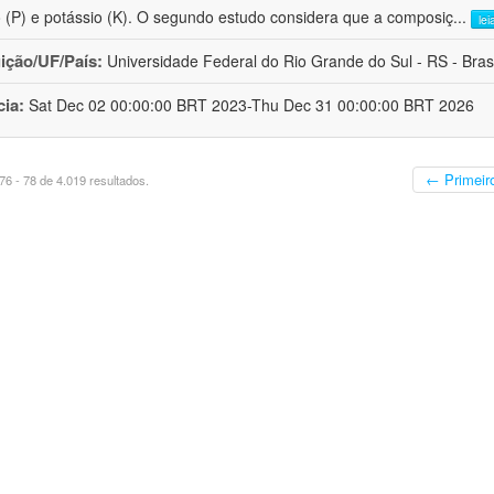
o (P) e potássio (K). O segundo estudo considera que a composiç
...
lei
uição/UF/País:
Universidade Federal do Rio Grande do Sul - RS - Brasi
cia:
Sat Dec 02 00:00:00 BRT 2023-Thu Dec 31 00:00:00 BRT 2026
← Primeir
6 - 78 de 4.019 resultados.