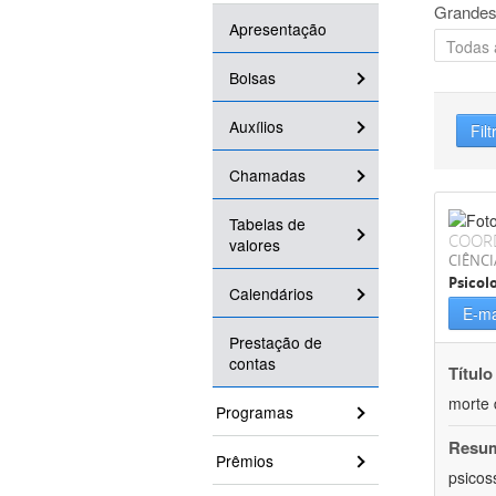
Grandes
Apresentação
Bolsas
Auxílios
Filt
Chamadas
Tabelas de
COOR
valores
CIÊNC
Psicol
Calendários
E-ma
Prestação de
contas
Título
morte 
Programas
Resu
Prêmios
psicos