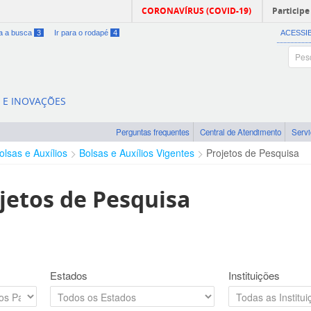
CORONAVÍRUS (COVID-19)
Participe
ra a busca
3
Ir para o rodapé
4
ACESSI
A E INOVAÇÕES
Perguntas frequentes
Central de Atendimento
Serv
olsas e Auxílios
Bolsas e Auxílios Vigentes
Projetos de Pesquisa
jetos de Pesquisa
Estados
Instituições