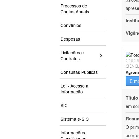
Processos de
aprese
Contas Anuais
Instit
Convênios
Vigên
Despesas
Licitações e
Contratos
COOR
CIÊNCI
Consultas Públicas
Agron
E-ma
Lei - Acesso a
Informação
Título
SIC
em sol
Resu
Sistema e-SIC
O prim
Informações
ocorre
Classificadas