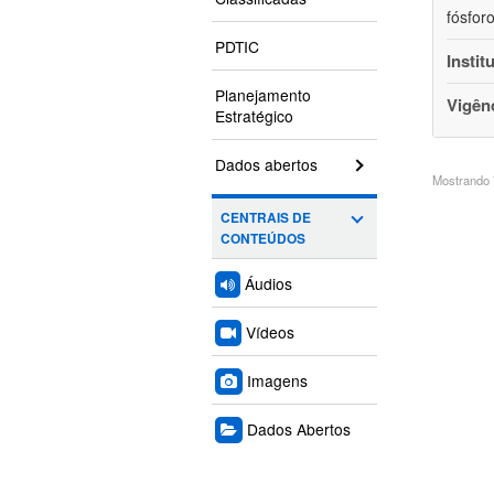
fósfor
PDTIC
Instit
Planejamento
Vigên
Estratégico
Dados abertos
Mostrando 7
CENTRAIS DE
CONTEÚDOS
Áudios
Vídeos
Imagens
Dados Abertos