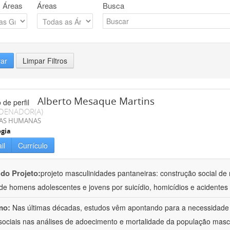
 Áreas
Áreas
Busca
rar
Limpar Filtros
Alberto Mesaque Martins
DENADOR(A)
IAS HUMANAS
ogia
il
Currículo
 do Projeto:
projeto masculinidades pantaneiras: construção social d
de homens adolescentes e jovens por suicídio, homicídios e acidentes
mo:
Nas últimas décadas, estudos vêm apontando para a necessidade 
sociais nas análises de adoecimento e mortalidade da população masc