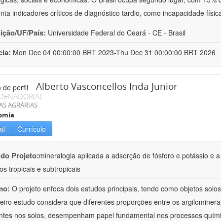
nta indicadores críticos de diagnóstico tardio, como incapacidade físi
uição/UF/País:
Universidade Federal do Ceará - CE - Brasil
cia:
Mon Dec 04 00:00:00 BRT 2023-Thu Dec 31 00:00:00 BRT 2026
Alberto Vasconcellos Inda Junior
DENADOR(A)
AS AGRÁRIAS
omia
il
Currículo
 do Projeto:
mineralogia aplicada a adsorção de fósforo e potássio e a
os tropicais e subtropicais
mo:
O projeto enfoca dois estudos principais, tendo como objetos solos t
eiro estudo considera que diferentes proporções entre os argilominera
ntes nos solos, desempenham papel fundamental nos processos quím