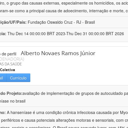
eiro, o grupo das causas externas, especialmente os homicídios, os acid
uram-se como a principal causa de adoecimento, internação e morte,
uição/UF/País:
Fundação Oswaldo Cruz - RJ - Brasil
cia:
Thu Dec 14 00:00:00 BRT 2023-Thu Dec 31 00:00:00 BRT 2026
Alberto Novaes Ramos Júnior
DENADOR(A)
AS DA SAÚDE
Coletiva
il
Currículo
 do Projeto:
avaliação de implementação de grupos de autocuidado p
íase no brasil
mo:
A hanseníase é uma condição crônica infecciosa causada por My
 periféricos e causa potenciais alterações motoras e sensoriais, com cr
ógicas, sociais e econômicas. O Brasil ocupa segundo lugar, com 15%