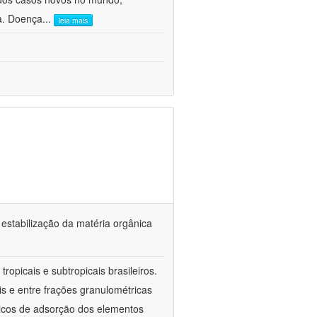
ca. Doença
...
leia mais
 estabilização da matéria orgânica
ropicais e subtropicais brasileiros.
is e entre frações granulométricas
icos de adsorção dos elementos