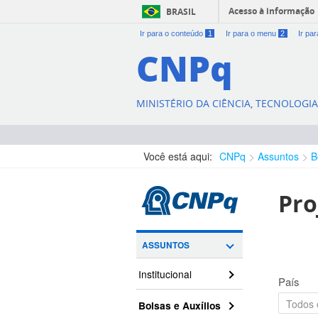
Acesso à informação
BRASIL
Ir para o conteúdo
1
Ir para o menu
2
Ir pa
CNPq
MINISTÉRIO DA CIÊNCIA, TECNOLOGI
Você está aqui:
CNPq
Assuntos
B
Pro
ASSUNTOS
Institucional
País
Bolsas e Auxílios