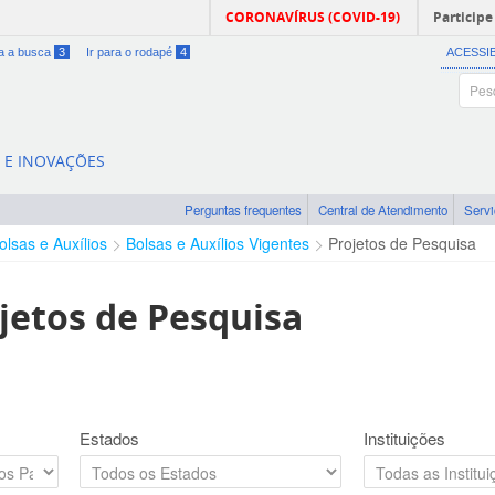
CORONAVÍRUS (COVID-19)
Participe
ra a busca
3
Ir para o rodapé
4
ACESSI
A E INOVAÇÕES
Perguntas frequentes
Central de Atendimento
Serv
olsas e Auxílios
Bolsas e Auxílios Vigentes
Projetos de Pesquisa
jetos de Pesquisa
Estados
Instituições