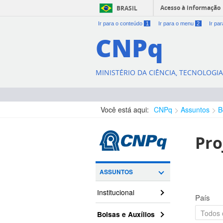
Acesso à informação
BRASIL
Ir para o conteúdo
1
Ir para o menu
2
Ir pa
CNPq
MINISTÉRIO DA CIÊNCIA, TECNOLOGI
Você está aqui:
CNPq
Assuntos
B
Pro
ASSUNTOS
Institucional
País
Bolsas e Auxílios