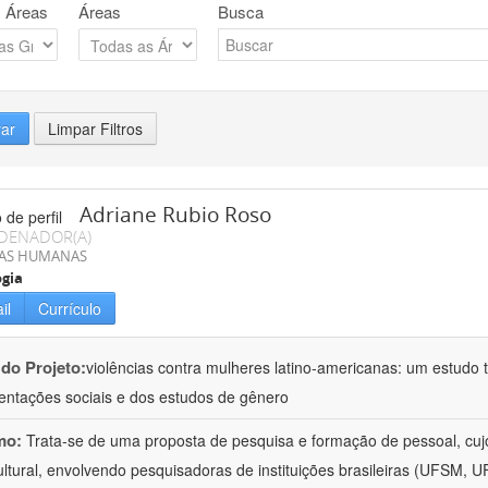
 Áreas
Áreas
Busca
rar
Limpar Filtros
Adriane Rubio Roso
DENADOR(A)
IAS HUMANAS
ogia
il
Currículo
 do Projeto:
violências contra mulheres latino-americanas: um estudo tr
entações sociais e dos estudos de gênero
mo:
Trata-se de uma proposta de pesquisa e formação de pessoal, cujo c
ultural, envolvendo pesquisadoras de instituições brasileiras (UFSM