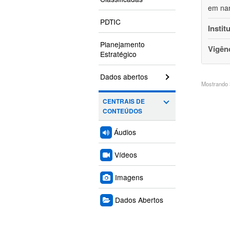
em nan
PDTIC
Instit
Planejamento
Vigên
Estratégico
Dados abertos
Mostrando 3
CENTRAIS DE
CONTEÚDOS
Áudios
Vídeos
Imagens
Dados Abertos