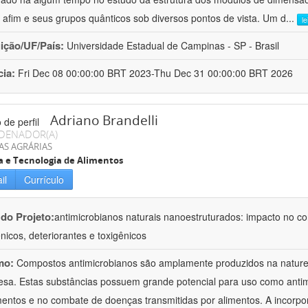
o afim e seus grupos quânticos sob diversos pontos de vista. Um d
...
l
uição/UF/País:
Universidade Estadual de Campinas - SP - Brasil
cia:
Fri Dec 08 00:00:00 BRT 2023-Thu Dec 31 00:00:00 BRT 2026
Adriano Brandelli
DENADOR(A)
AS AGRÁRIAS
a e Tecnologia de Alimentos
il
Currículo
 do Projeto:
antimicrobianos naturais nanoestruturados: impacto no c
nicos, deteriorantes e toxigênicos
mo:
Compostos antimicrobianos são amplamente produzidos na natu
esa. Estas substâncias possuem grande potencial para uso como anti
mentos e no combate de doenças transmitidas por alimentos. A incorpo