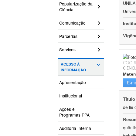
UNILAS
Popularização da
Ciência
Univer
Comunicação
Instit
Vigên
Parcerias
Serviços
COOR
ACESSO À
CIÊNCI
INFORMAÇÃO
Matem
Apresentação
E-ma
Institucional
Título
de lie 
Ações e
Programas PPA
Resu
quânti
Auditoria Interna
trabal