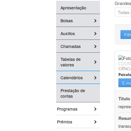
Grandes
Apresentação
Bolsas
Auxílios
Filt
Chamadas
Tabelas de
COOR
valores
CIÊNC
Psicol
Calendários
E-ma
Prestação de
contas
Título
repres
Programas
Resu
Prêmios
transc