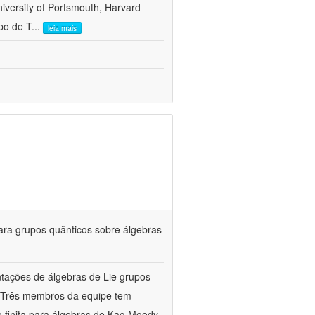
versity of Portsmouth, Harvard
po de T
...
leia mais
ara grupos quânticos sobre álgebras
entações de álgebras de Lie grupos
a. Três membros da equipe tem
 finita para álgebras de Kac-Moody