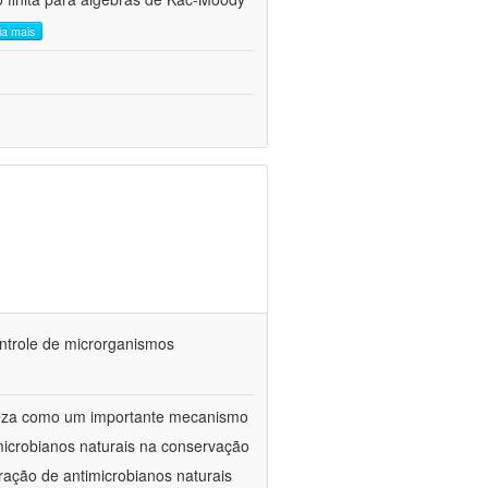
eia mais
ontrole de microrganismos
reza como um importante mecanismo
microbianos naturais na conservação
ração de antimicrobianos naturais