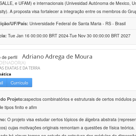
ALLE, e UFAM) e internacionais (Univesidad Autónoma de Mexico, Uni
sity). A proposta visa fortalecer a integração entre os membros do Gru
uição/UF/País:
Universidade Federal de Santa Maria - RS - Brasil
cia:
Tue Jan 16 00:00:00 BRT 2024-Tue Nov 30 00:00:00 BRT 2027
Adriano Adrega de Moura
DENADOR(A)
AS EXATAS E DA TERRA
ática
il
Currículo
 do Projeto:
aspectos combinatórios e estruturais de certos módulos p
de tipos finito e afim
mo:
O projeto visa estudar certos tópicos de álgebra abstrata (repres
cos) cujas motivações originais remontam a questões de física teóric
hado há algum tempo no estudo da estrutura dos módulos de dimensão