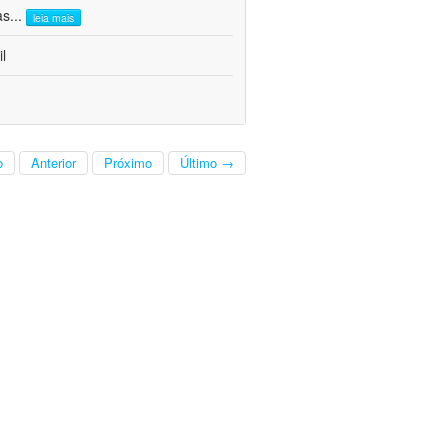
as
...
leia mais
l
o
Anterior
Próximo
Último →