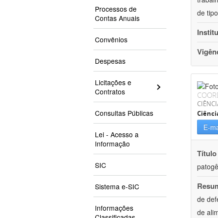
Processos de
de tip
Contas Anuais
Instit
Convênios
Vigên
Despesas
Licitações e
Contratos
COOR
CIÊNCI
Consultas Públicas
Ciênci
E-ma
Lei - Acesso a
Informação
Título
SIC
patogê
Resu
Sistema e-SIC
de def
Informações
de ali
Classificadas