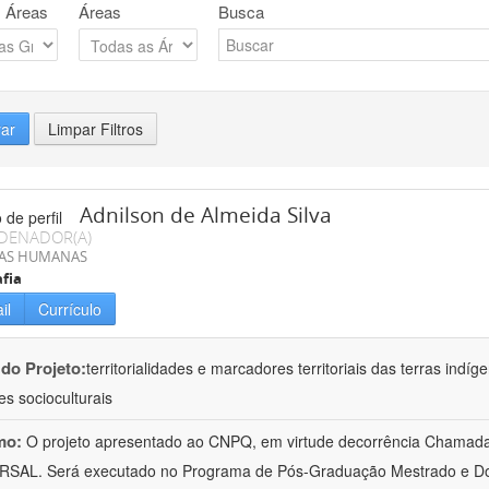
 Áreas
Áreas
Busca
rar
Limpar Filtros
Adnilson de Almeida Silva
DENADOR(A)
IAS HUMANAS
fia
il
Currículo
 do Projeto:
territorialidades e marcadores territoriais das terras indí
es socioculturais
mo:
O projeto apresentado ao CNPQ, em virtude decorrência Chamad
RSAL. Será executado no Programa de Pós-Graduação Mestrado e Do