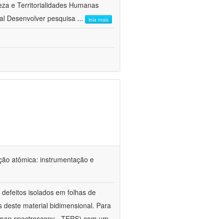
a e Territorialidades Humanas 
al Desenvolver pesquisa
...
leia mais
ção atômica: instrumentação e
defeitos isolados em folhas de
s deste material bidimensional. Para
Raman spectroscopy - TERS) com um