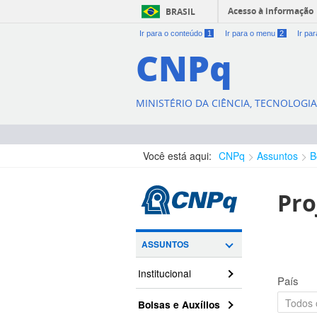
Acesso à informação
BRASIL
Ir para o conteúdo
1
Ir para o menu
2
Ir pa
CNPq
MINISTÉRIO DA CIÊNCIA, TECNOLOGI
Você está aqui:
CNPq
Assuntos
B
Pro
ASSUNTOS
Institucional
País
Bolsas e Auxílios