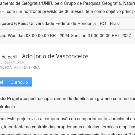
amento de Geografia/UNIR, pelo Grupo de Pesquisa Geografia, Naturez
, com um horizonte previsto de 30 meses, tem como objetivo princip
uição/UF/País:
Universidade Federal de Rondônia - RO - Brasil
cia:
Wed Jan 03 00:00:00 BRT 2024-Sun Jan 31 00:00:00 BRT 2027
Ado Jorio de Vasconcelos
DENADOR(A)
AS EXATAS E DA TERRA
il
Currículo
 do Projeto:
espectroscopia raman de defeitos em grafeno com resolu
trologia
mo:
Este projeto visa a compreensão do comportamento vibracional de 
o, importante no controle das propriedades elétricas, térmicas e óptica
iremos combinar um sistema de nano-espectroscopia (tip-enhanced 