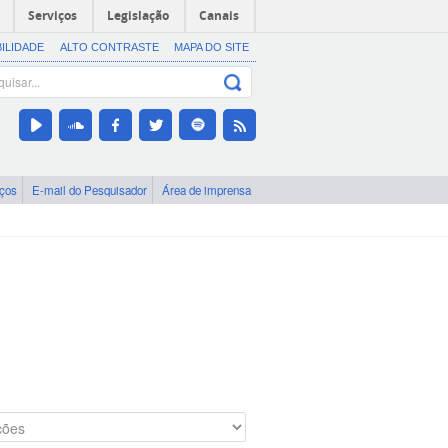
Serviços
Legislação
Canais
BILIDADE
ALTO CONTRASTE
MAPA DO SITE
iços
E-mail do Pesquisador
Área de imprensa