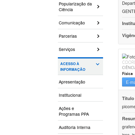
Depart
Popularização da
Ciência
GENTEH
Comunicação
Instit
Vigên
Parcerias
Serviços
COOR
ACESSO À
CIÊNCI
INFORMAÇÃO
Física
Apresentação
E-ma
Institucional
Título
picome
Ações e
Programas PPA
Resu
grafen
Auditoria Interna
isso, 