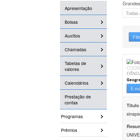
Grandes
Apresentação
Bolsas
Auxílios
Filt
Chamadas
Tabelas de
COOR
valores
CIÊNC
Geogra
Calendários
E-ma
Prestação de
contas
Título
sinaps
Programas
Resu
Prêmios
UNIVE