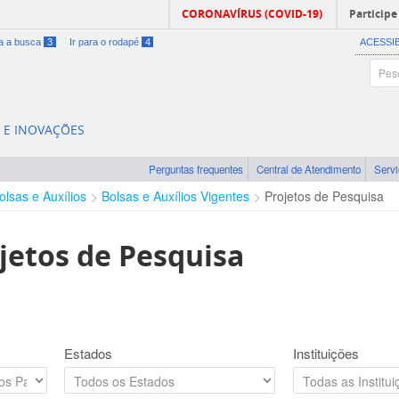
CORONAVÍRUS (COVID-19)
Participe
ra a busca
3
Ir para o rodapé
4
ACESSI
A E INOVAÇÕES
Perguntas frequentes
Central de Atendimento
Serv
olsas e Auxílios
Bolsas e Auxílios Vigentes
Projetos de Pesquisa
jetos de Pesquisa
Estados
Instituições