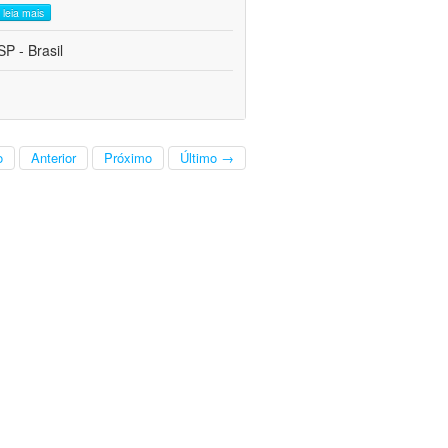
leia mais
P - Brasil
o
Anterior
Próximo
Último →