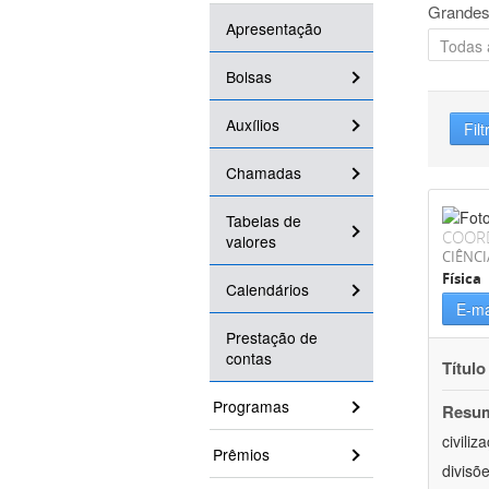
Grandes
Apresentação
Bolsas
Auxílios
Filt
Chamadas
Tabelas de
COOR
valores
CIÊNCI
Física
Calendários
E-ma
Prestação de
contas
Título
Programas
Resu
civili
Prêmios
divisõ