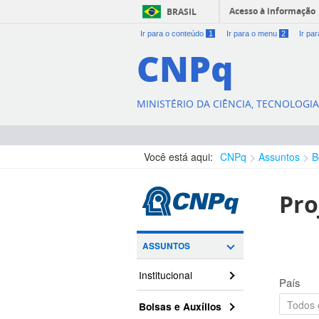
Acesso à informação
BRASIL
Ir para o conteúdo
1
Ir para o menu
2
Ir pa
CNPq
MINISTÉRIO DA CIÊNCIA, TECNOLOGI
Você está aqui:
CNPq
Assuntos
B
Pro
ASSUNTOS
Institucional
País
Bolsas e Auxílios