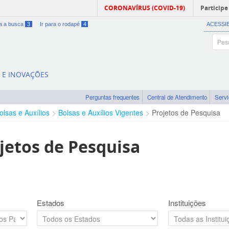
CORONAVÍRUS (COVID-19)
Participe
ra a busca
3
Ir para o rodapé
4
ACESSI
A E INOVAÇÕES
Perguntas frequentes
Central de Atendimento
Serv
olsas e Auxílios
Bolsas e Auxílios Vigentes
Projetos de Pesquisa
jetos de Pesquisa
Estados
Instituições