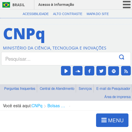
Acesso à informação
BRASIL
CORONAVÍRUS (COVID-19)
ACESSIBILIDADE
ALTO CONTRASTE
MAPA DO SITE
Participe
CNPq
Serviços
Legislação
MINISTÉRIO DA CIÊNCIA, TECNOLOGIA E INOVAÇÕES
Canais
Perguntas frequentes
Central de Atendimento
Serviços
E-mail do Pesquisador
Área de imprensa
Você está aqui:
CNPq
Bolsas e Auxílios Vigentes
Projetos de Pesquisa
MENU