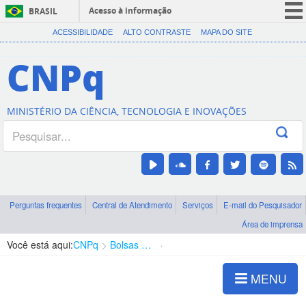
Acesso à informação
BRASIL
CORONAVÍRUS (COVID-19)
ACESSIBILIDADE
ALTO CONTRASTE
MAPA DO SITE
Participe
CNPq
Serviços
Legislação
MINISTÉRIO DA CIÊNCIA, TECNOLOGIA E INOVAÇÕES
Canais
Perguntas frequentes
Central de Atendimento
Serviços
E-mail do Pesquisador
Área de imprensa
Você está aqui:
CNPq
Bolsas e Auxílios Vigentes
Projetos de Pesquisa
MENU