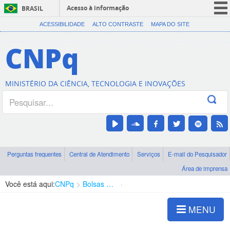
Acesso à informação
BRASIL
CORONAVÍRUS (COVID-19)
ACESSIBILIDADE
ALTO CONTRASTE
MAPA DO SITE
Participe
CNPq
Serviços
Legislação
MINISTÉRIO DA CIÊNCIA, TECNOLOGIA E INOVAÇÕES
Canais
Perguntas frequentes
Central de Atendimento
Serviços
E-mail do Pesquisador
Área de imprensa
Você está aqui:
CNPq
Bolsas e Auxílios Vigentes
Projetos de Pesquisa
MENU