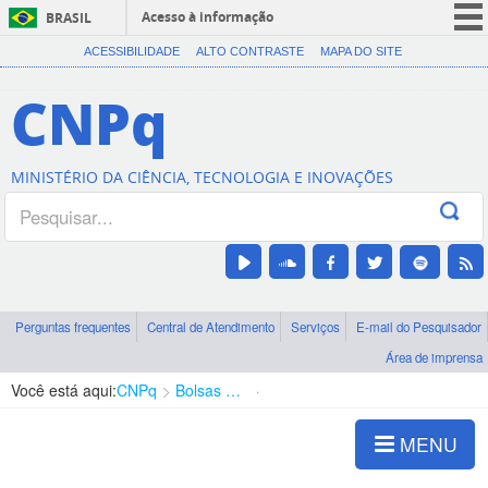
Acesso à informação
BRASIL
CORONAVÍRUS (COVID-19)
ACESSIBILIDADE
ALTO CONTRASTE
MAPA DO SITE
Participe
CNPq
Serviços
Legislação
MINISTÉRIO DA CIÊNCIA, TECNOLOGIA E INOVAÇÕES
Canais
Perguntas frequentes
Central de Atendimento
Serviços
E-mail do Pesquisador
Área de imprensa
Você está aqui:
CNPq
Bolsas e Auxílios Vigentes
Projetos de Pesquisa
MENU