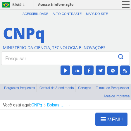
Acesso à informação
BRASIL
CORONAVÍRUS (COVID-19)
ACESSIBILIDADE
ALTO CONTRASTE
MAPA DO SITE
Participe
CNPq
Serviços
Legislação
MINISTÉRIO DA CIÊNCIA, TECNOLOGIA E INOVAÇÕES
Canais
Perguntas frequentes
Central de Atendimento
Serviços
E-mail do Pesquisador
Área de imprensa
Você está aqui:
CNPq
Bolsas e Auxílios Vigentes
Projetos de Pesquisa
MENU