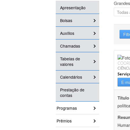
Grandes
Apresentação
Bolsas
Auxílios
Filt
Chamadas
Tabelas de
COOR
valores
CIÊNCI
Serviç
Calendários
E-ma
Prestação de
contas
Título
políti
Programas
Resu
Prêmios
Humano