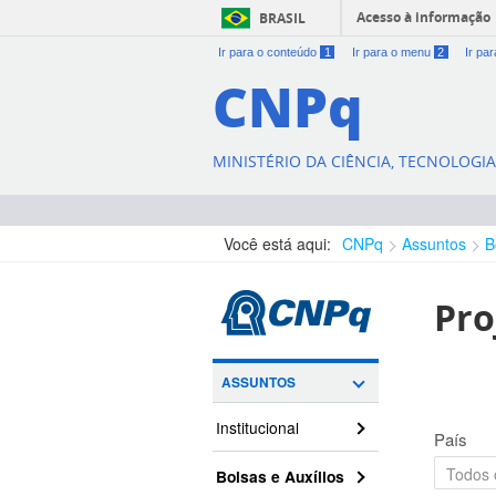
Acesso à informação
BRASIL
Ir para o conteúdo
1
Ir para o menu
2
Ir pa
CNPq
MINISTÉRIO DA CIÊNCIA, TECNOLOGI
Você está aqui:
CNPq
Assuntos
B
Pro
ASSUNTOS
Institucional
País
Bolsas e Auxílios