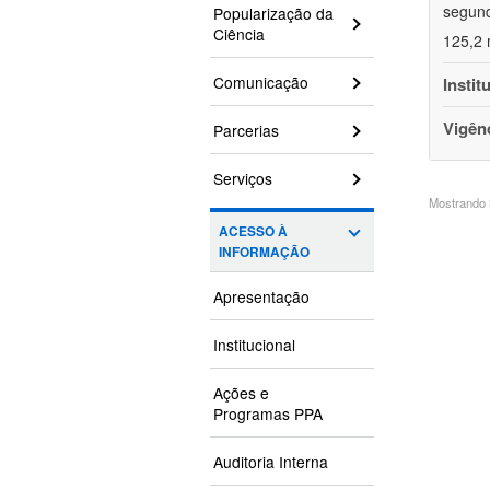
segund
Popularização da
Ciência
125,2 
Comunicação
Instit
Vigên
Parcerias
Serviços
Mostrando 3
ACESSO À
INFORMAÇÃO
Apresentação
Institucional
Ações e
Programas PPA
Auditoria Interna