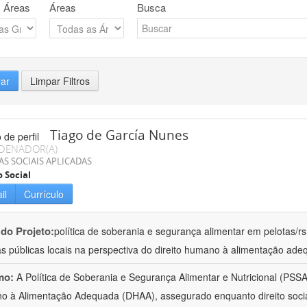
 Áreas
Áreas
Busca
rar
Limpar Filtros
Tiago de García Nunes
DENADOR(A)
AS SOCIAIS APLICADAS
o Social
il
Currículo
 do Projeto:
política de soberania e segurança alimentar em pelotas/rs
cas públicas locais na perspectiva do direito humano à alimentação ad
mo:
A Política de Soberania e Segurança Alimentar e Nutricional (PSSAN
 à Alimentação Adequada (DHAA), assegurado enquanto direito social,