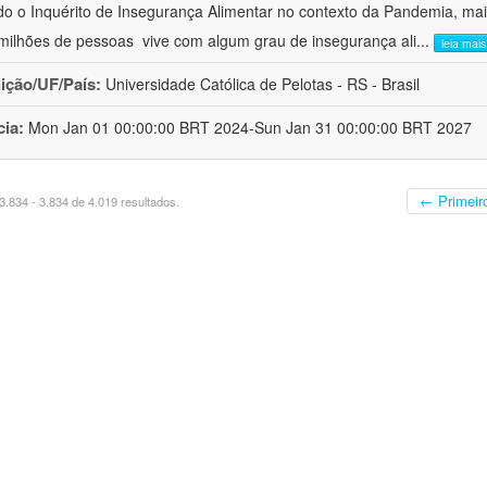
o o Inquérito de Insegurança Alimentar no contexto da Pandemia, mai
milhões de pessoas  vive com algum grau de insegurança ali
...
leia mais
uição/UF/País:
Universidade Católica de Pelotas - RS - Brasil
cia:
Mon Jan 01 00:00:00 BRT 2024-Sun Jan 31 00:00:00 BRT 2027
← Primeir
.834 - 3.834 de 4.019 resultados.