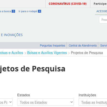
CORONAVÍRUS (COVID-19)
Participe
ra a busca
3
Ir para o rodapé
4
ACESSI
A E INOVAÇÕES
Perguntas frequentes
Central de Atendimento
Serv
olsas e Auxílios
Bolsas e Auxílios Vigentes
Projetos de Pesquisa
jetos de Pesquisa
Estados
Instituições